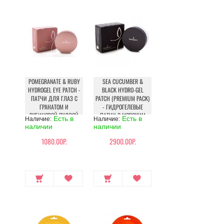
POMEGRANATE & RUBY
SEA CUCUMBER &
HYDROGEL EYE PATCH -
BLACK HYDRO-GEL
ПАТЧИ ДЛЯ ГЛАЗ С
PATCH (PREMIUM PACK)
ГРАНАТОМ И
- ГИДРОГЕЛЕВЫЕ
РУБИНОВОЙ ПУДРОЙ
ПАТЧИ С МОРСКИМ
Есть в
Есть в
Наличие:
Наличие:
ОГУРЦОМ ДЛЯ КОЖИ
наличии
наличии
ВОКРУГ ГЛАЗ
1080.00Р.
2900.00Р.