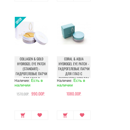
COLLAGEN & GOLD
CORAL & AQUA
HYDROGEL EYE PATCH
HYDROGEL EYE PATCH -
(STANDART) -
ГИДРОГЕЛЕВЫЕ ПАТЧИ
ГИДРОГЕЛЕВЫЕ ПАТЧИ
ДЛЯ ГЛАЗ С
ДЛЯ ГЛАЗ C
ЭКСТРАКТОМ КОРАЛЛА
Есть в
Есть в
Наличие:
Наличие:
КОЛЛАГЕНОМ И
наличии
наличии
КОЛЛОИДНЫМ
990.00Р.
1080.00Р.
ЗОЛОТОМ
1570.00Р.