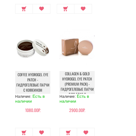
COLLAGEN & GOLD
COFFEE HYDROGEL EYE
HYDROGEL EYE PATCH
PATCH -
(PREMIUM PACK) -
ГИДРОГЕЛЕВЫЕ ПАТЧИ
ГИДРОГЕЛЕВЫЕ ПАТЧИ
С КОФЕИНОМ
ДЛЯ ГЛАЗ C
Есть в
Есть в
Наличие:
Наличие:
КОЛЛАГЕНОМ И
наличии
наличии
КОЛЛОИДНЫМ
1080.00Р.
2900.00Р.
ЗОЛОТОМ