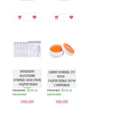
ANTIOXIDANT
CARROT HYDROGEL EYE
GLUTATHIONE
PATCH -
HYDROGEL MASK (PACK)
ГИДРОГЕЛЕВЫЕ ПАТЧИ
- ГИДРОГЕЛЕВАЯ
С МОРКОВЬЮ
МАСКА
Есть в
Есть в
Наличие:
Наличие:
АНТИОКСИДАНТНАЯ С
наличии
наличии
ГЛУТАТИОНОМ
2900.00Р.
1080.00Р.