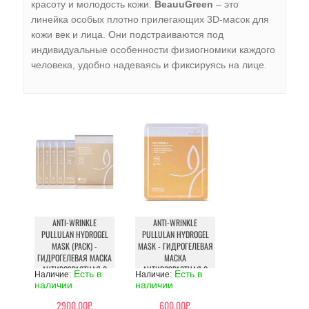
красоту и молодость кожи.
BeauuGreen
– это
линейка особых плотно прилегающих 3D-масок для
кожи век и лица. Они подстраиваются под
индивидуальные особенности физиогномики каждого
человека, удобно надеваясь и фиксируясь на лице.
ANTI-WRINKLE
ANTI-WRINKLE
PULLULAN HYDROGEL
PULLULAN HYDROGEL
MASK (PACK) -
MASK - ГИДРОГЕЛЕВАЯ
ГИДРОГЕЛЕВАЯ МАСКА
МАСКА
АНТИВОЗРАСТНАЯ С
АНТИВОЗРАСТНАЯ С
Есть в
Есть в
Наличие:
Наличие:
ПУЛЛУЛАНОМ
ПУЛЛУЛАНОМ
наличии
наличии
2900.00Р.
600.00Р.