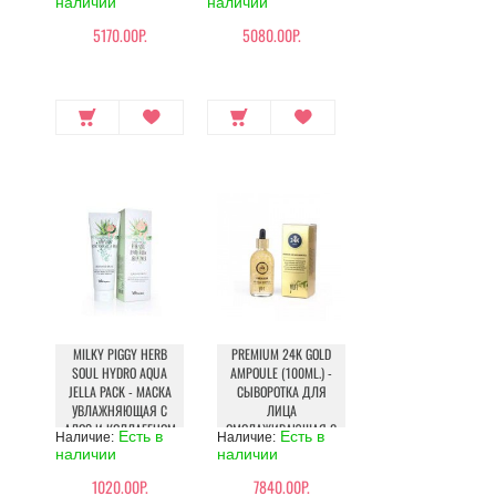
наличии
наличии
5170.00Р.
5080.00Р.
MILKY PIGGY HERB
PREMIUM 24K GOLD
SOUL HYDRO AQUA
AMPOULE (100ML.) -
JELLA PACK - МАСКА
СЫВОРОТКА ДЛЯ
УВЛАЖНЯЮЩАЯ С
ЛИЦА
АЛОЭ И КОЛЛАГЕНОМ
ОМОЛАЖИВАЮЩАЯ С
Есть в
Есть в
Наличие:
Наличие:
24К ЗОЛОТОМ
наличии
наличии
1020.00Р.
7840.00Р.