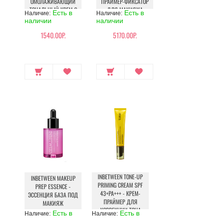
ОМОЛАЖИВАЮЩИЙ
ПРАЙМЕР-ФИКСАТОР
ТОНАЛЬНЫЙ КРЕМ С
ДЛЯ МАКИЯЖА
Есть в
Есть в
Наличие:
Наличие:
МУЦИНОМ УЛИТКИ
наличии
наличии
SPF30
1540.00Р.
5170.00Р.
INBETWEEN TONE-UP
INBETWEEN MAKEUP
PRIMING CREAM SPF
PREP ESSENCE -
43+PA+++ - КРЕМ-
ЭССЕНЦИЯ БАЗА ПОД
ПРАЙМЕР ДЛЯ
МАКИЯЖ
КОРРЕКЦИИ ТОНА
Есть в
Есть в
Наличие:
Наличие:
КОЖИ