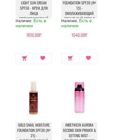
LIGHT SUN CREAM
FOUNDATION SPF30 (№
SPF50 - КРЕМ ДЛЯ
13) -
ЛИЦА
ОМОЛАЖИВАЮЩИЙ
СОЛНЦЕЗАЩИТНЫЙ
ТОНАЛЬНЫЙ КРЕМ С
Есть в
Есть в
Наличие:
Наличие:
МУЦИНОМ УЛИТКИ
наличии
наличии
SPF30
1810.00Р.
1540.00Р.
GOLD SNAIL MOISTURE
INBETWEEN AURORA
FOUNDATION SPF30 (№
SECOND SKIN PRIMER &
21) -
SETTING MIST -