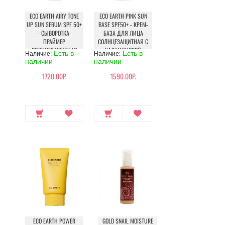
ECO EARTH AIRY TONE
ECO EARTH PINK SUN
UP SUN SERUM SPF 50+
BASE SPF50+ - КРЕМ-
- СЫВОРОТКА-
БАЗА ДЛЯ ЛИЦА
ПРАЙМЕР
СОЛНЦЕЗАЩИТНАЯ С
СОЛНЦЕЗАЩИТНАЯ
КАЛАМИНОВОЙ
Есть в
Есть в
Наличие:
Наличие:
ПУДРОЙ
наличии
наличии
1720.00Р.
1590.00Р.
ECO EARTH POWER
GOLD SNAIL MOISTURE