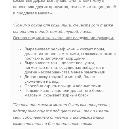
косметике держаться лучше. Она готовит кожу к
нанесению других продуктов, тем самым защищая её
и продлевая макияж.
*Помимо основ для кожи лица, существуют также
основа для теней, помад, тушей, лаков.
Основа под макияж выполняет следующие функции:
Выравнивает рельеф кожи – сужает поры,
делает их менее заметными, сглаживает акне и
пост-акне, заполняет морщинки.
Выравнивает тон – делает веснушки,
пигметные пятна, сосудистые звёздочки и
другие несовершенства менее заметными.
Делает кожу гладкой и мягкой, более
ухоженной на вид.
Способна скрыть прыщи и чёрные точки.
Подсвечивает лицо или делает его более
матовым, скрывает жирный блеск.
*Основа под макияж может быть как прозрачная,
подстраивающаяся под цвет кожи, так и иметь
свой собственный оттенок и использоваться
самостоятельно без тонального крема.