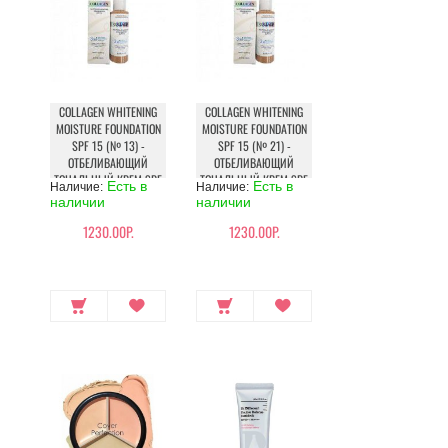
COLLAGEN WHITENING
COLLAGEN WHITENING
MOISTURE FOUNDATION
MOISTURE FOUNDATION
SPF 15 (№ 13) -
SPF 15 (№ 21) -
ОТБЕЛИВАЮЩИЙ
ОТБЕЛИВАЮЩИЙ
ТОНАЛЬНЫЙ КРЕМ SPF
ТОНАЛЬНЫЙ КРЕМ SPF
Есть в
Есть в
Наличие:
Наличие:
15
15
наличии
наличии
1230.00Р.
1230.00Р.