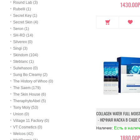
Round Lab (3)
1430.00Р
Rubelli (1)
Secret Key (1)
Secret Skin (4)
Seron (1)
SH-RD (14)
Silverex (0)
Singi (3)
Skindom (104)
Steblanc (1)
Sulwhasoo (0)
Sung Bo Cleamy (2)
The History of Whoo (0)
The Saem (179)
The Skin House (6)
TheraphytoAbel (5)
Tony Moly (53)
COLLAGEN WATER FULL MOIST
Union (0)
- НОЧНАЯ МАСКА В САШЕ 
Village 11 Factory (0)
VT Cosmetics (0)
Есть в нали
Наличие:
Welcos (42)
1880.00Р