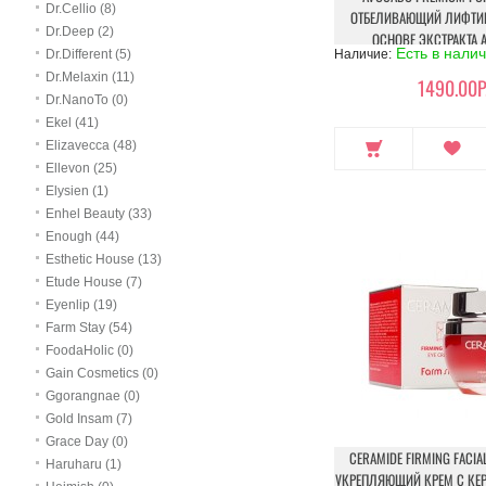
Dr.Cellio (8)
ОТБЕЛИВАЮЩИЙ ЛИФТИН
Dr.Deep (2)
ОСНОВЕ ЭКСТРАКТА 
Есть в нали
Dr.Different (5)
Наличие:
Dr.Melaxin (11)
1490.00Р
Dr.NanoTo (0)
Ekel (41)
Elizavecca (48)
Ellevon (25)
Elysien (1)
Enhel Beauty (33)
Enough (44)
Esthetic House (13)
Etude House (7)
Eyenlip (19)
Farm Stay (54)
FoodaHolic (0)
Gain Cosmetics (0)
Ggorangnae (0)
Gold Insam (7)
Grace Day (0)
CERAMIDE FIRMING FACIAL
Haruharu (1)
УКРЕПЛЯЮЩИЙ КРЕМ С КЕ