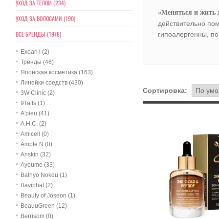
УХОД ЗА ТЕЛОМ (234)
«Меняться и жить 
УХОД ЗА ВОЛОСАМИ (190)
действительно пом
ВСЕ БРЕНДЫ (1978)
гипоалергенны, по
Exoari l (2)
Тренды (46)
Японская косметика (163)
Линейки средств (430)
Сортировка:
3W Clinic (2)
9Tails (1)
A'pieu (41)
A.H.C. (2)
Amicell (0)
Ample:N (0)
Anskin (32)
Ayoume (33)
Balhyo Nokdu (1)
Baviphat (2)
Beauty of Joseon (1)
BeauuGreen (12)
Berrisom (0)