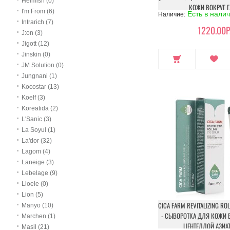
Heimish (0)
КОЖИ ВОКРУГ Г
I'm From (6)
Есть в нали
Наличие:
Intrarich (7)
1220.00Р
J:on (3)
Jigott (12)
Jinskin (0)
JM Solution (0)
Jungnani (1)
Kocostar (13)
Koelf (3)
Koreatida (2)
L'Sanic (3)
La Soyul (1)
La'dor (32)
Lagom (4)
Laneige (3)
Lebelage (9)
Lioele (0)
Lion (5)
CICA FARM REVITALIZING RO
Manyo (10)
- СЫВОРОТКА ДЛЯ КОЖИ В
Marchen (1)
ЦЕНТЕЛЛОЙ АЗИА
Masil (21)