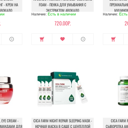
Г - КРЕМ НА
FOAM - ПЕНКА ДЛЯ УМЫВАНИЯ C
ПРЕМИАЛЬНЫ
АВОКАДО
ЭКСТРАКТОМ АВОКАДО
МУЦИНОМ
чии
Есть в наличии
Есть
Наличие:
Наличие:
.
720.00Р.
2
 EYE CREAM -
CICA FARM NIGHT REPAIR SLEEPING MASK -
CICA FARM 
РАМИДАМИ ДЛЯ
НОЧНАЯ МАСКА В САШЕ С ЦЕНТЕЛЛОЙ
СЫВОРОТКА АМ