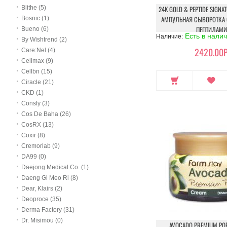
Blithe (5)
24K GOLD & PEPTIDE SIGNA
АМПУЛЬНАЯ СЫВОРОТКА 
Bosnic (1)
ПЕПТИДАМИ
Bueno (6)
Есть в нали
Наличие:
By Wishtrend (2)
2420.00Р
Care:Nel (4)
Celimax (9)
Cellbn (15)
Ciracle (21)
CKD (1)
Consly (3)
Cos De Baha (26)
CosRX (13)
Coxir (8)
Cremorlab (9)
DA99 (0)
Daejong Medical Co. (1)
Daeng Gi Meo Ri (8)
Dear, Klairs (2)
Deoproce (35)
Derma Factory (31)
Dr. Misimou (0)
AVOCADO PREMIUM POR