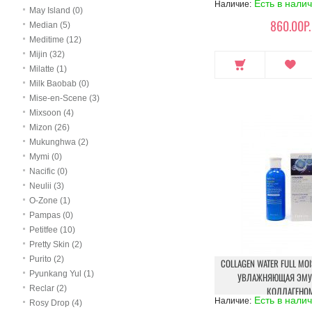
Есть в нали
Наличие:
May Island (0)
860.00Р.
Median (5)
Meditime (12)
Mijin (32)
Milatte (1)
Milk Baobab (0)
Mise-en-Scene (3)
Mixsoon (4)
Mizon (26)
Mukunghwa (2)
Mymi (0)
Nacific (0)
Neulii (3)
O-Zone (1)
Pampas (0)
Petitfee (10)
Pretty Skin (2)
Purito (2)
COLLAGEN WATER FULL MOI
Pyunkang Yul (1)
УВЛАЖНЯЮЩАЯ ЭМУ
Reclar (2)
КОЛЛАГЕНО
Есть в нали
Наличие:
Rosy Drop (4)