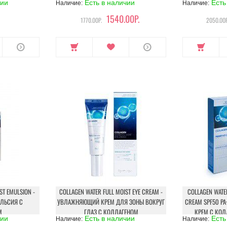
чии
Есть в наличии
Есть
Наличие:
Наличие:
ГИАЛУРОНОВОЙ КИСЛОТОЙ И
КОЛЛАГЕНОМ
1540.00Р.
1770.00Р.
2050.00Р
ST EMULSION -
COLLAGEN WATER FULL MOIST EYE CREAM -
COLLAGEN WATE
ЛЬСИЯ С
УВЛАЖНЯЮЩИЙ КРЕМ ДЛЯ ЗОНЫ ВОКРУГ
CREAM SPF50 P
М
ГЛАЗ С КОЛЛАГЕНОМ
КРЕМ С КОЛ
чии
Есть в наличии
Есть
Наличие:
Наличие: