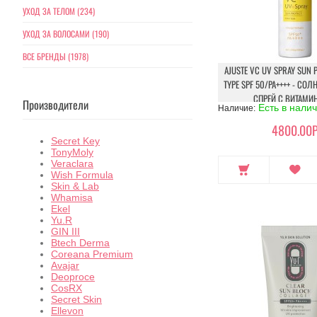
УХОД ЗА ТЕЛОМ (234)
УХОД ЗА ВОЛОСАМИ (190)
ВСЕ БРЕНДЫ (1978)
AJUSTE VC UV SPRAY SUN 
TYPE SPF 50/PA++++ - С
СПРЕЙ С ВИТАМИ
Производители
Есть в нали
Наличие:
4800.00Р
Secret Key
TonyMoly
Veraclara
Wish Formula
Skin & Lab
Whamisa
Ekel
Yu.R
GIN III
Btech Derma
Coreana Premium
Avajar
Deoproce
CosRX
Secret Skin
Ellevon