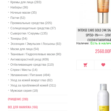
Кремы для лица (283)
Наборы (36)
Ночные маски (35)
Патчи (52)
Премиальные средства (205)
Солнцезащитные средства (37)
INTENSE CARE GOLD 24K SN
Сыворотки / Серумы (135)
SPF50+ PA++++ - У
Тонеры (54)
СОЛНЦЕЗАЩИТНЫЙ
Есть в нали
Наличие:
Эссенции / Эмульсии / Лосьоны (92)
Маски для лица (54)
2560.00Р
Тканевые / Гидрогелевые маски (90)
Антивозрастной уход (409)
Отбеливающие средства (110)
Спреи / Мисты (14)
Увлажнение / Питание (494)
Уход за кожей вокруг глаз (82)
Уход за проблемной кожей (311)
Мужская серия (18)
ОЧИЩЕНИЕ (200)
ВСЕ ДЛЯ МАКИЯЖА (166)