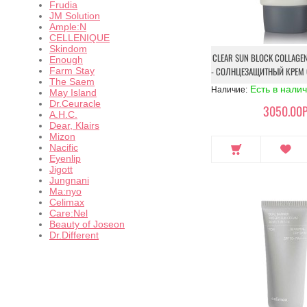
Frudia
JM Solution
Ample:N
CELLENIQUE
Skindom
CLEAR SUN BLOCK COLLAGEN 
Enough
- СОЛНЦЕЗАЩИТНЫЙ КРЕМ
Farm Stay
The Saem
Есть в нали
Наличие:
May Island
Dr.Ceuracle
3050.00Р
A.H.C.
Dear, Klairs
Mizon
Nacific
Eyenlip
Jigott
Jungnani
Ma:nyo
Celimax
Care:Nel
Beauty of Joseon
Dr.Different