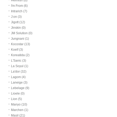
Heimish (0)
I'm From (6)
Intrarich (7)
J:on (3)
Jigott (12)
Jinskin (0)
JM Solution (0)
Jungnani (1)
Kocostar (13)
Koelf (3)
Koreatida (2)
L'Sanic (3)
La Soyul (1)
La'dor (32)
Lagom (4)
Laneige (3)
Lebelage (9)
Lioele (0)
Lion (5)
Manyo (10)
Marchen (1)
Masil (21)