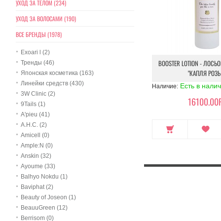
УХОД ЗА ТЕЛОМ (234)
УХОД ЗА ВОЛОСАМИ (190)
ВСЕ БРЕНДЫ (1978)
Exoari l (2)
BOOSTER LOTION - ЛОСЬ
Тренды (46)
"КАПЛЯ РОЗЫ
Японская косметика (163)
Линейки средств (430)
Есть в нали
Наличие:
3W Clinic (2)
16100.00Р
9Tails (1)
A'pieu (41)
A.H.C. (2)
Amicell (0)
Ample:N (0)
Anskin (32)
Ayoume (33)
Balhyo Nokdu (1)
Baviphat (2)
Beauty of Joseon (1)
BeauuGreen (12)
Berrisom (0)