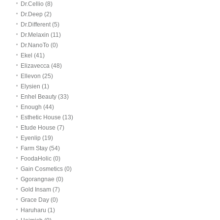
Dr.Cellio (8)
Dr.Deep (2)
Dr.Different (5)
Dr.Melaxin (11)
Dr.NanoTo (0)
Ekel (41)
Elizavecca (48)
Ellevon (25)
Elysien (1)
Enhel Beauty (33)
Enough (44)
Esthetic House (13)
Etude House (7)
Eyenlip (19)
Farm Stay (54)
FoodaHolic (0)
Gain Cosmetics (0)
Ggorangnae (0)
Gold Insam (7)
Grace Day (0)
Haruharu (1)