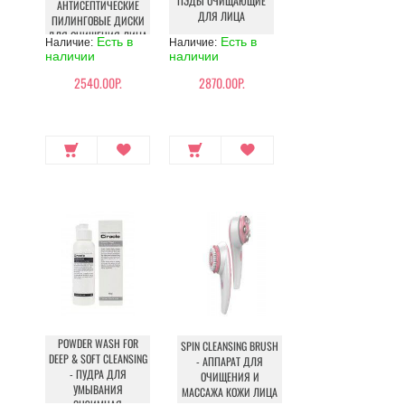
ПЭДЫ ОЧИЩАЮЩИЕ
АНТИСЕПТИЧЕСКИЕ
ДЛЯ ЛИЦА
ПИЛИНГОВЫЕ ДИСКИ
ДЛЯ ОЧИЩЕНИЯ ЛИЦА
Есть в
Есть в
Наличие:
Наличие:
наличии
наличии
2540.00Р.
2870.00Р.
POWDER WASH FOR
SPIN CLEANSING BRUSH
DEEP & SOFT CLEANSING
- АППАРАТ ДЛЯ
- ПУДРА ДЛЯ
ОЧИЩЕНИЯ И
УМЫВАНИЯ
МАССАЖА КОЖИ ЛИЦА
ЭНЗИМНАЯ