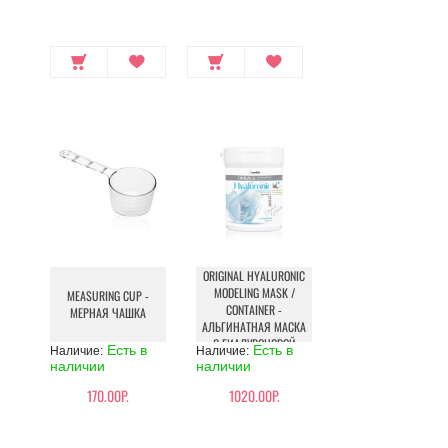
ORIGINAL HYALURONIC
MODELING MASK /
MEASURING CUP -
CONTAINER -
МЕРНАЯ ЧАШКА
АЛЬГИНАТНАЯ МАСКА
С ГИАЛУРОНОВОЙ
Есть в
Есть в
Наличие:
Наличие:
КИСЛОТОЙ
наличии
наличии
170.00Р.
1020.00Р.