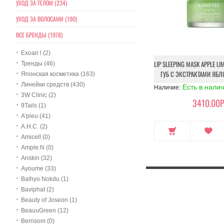
УХОД ЗА ТЕЛОМ (234)
УХОД ЗА ВОЛОСАМИ (190)
ВСЕ БРЕНДЫ (1978)
Exoari l (2)
LIP SLEEPING MASK APPLE L
Тренды (46)
ГУБ С ЭКСТРАКТАМИ ЯБЛ
Японская косметика (163)
Линейки средств (430)
Есть в нали
Наличие:
3W Clinic (2)
3410.00Р
9Tails (1)
A'pieu (41)
A.H.C. (2)
Amicell (0)
Ample:N (0)
Anskin (32)
Ayoume (33)
Balhyo Nokdu (1)
Baviphat (2)
Beauty of Joseon (1)
BeauuGreen (12)
Berrisom (0)