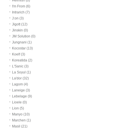
Heimish (0)
I'm From (6)
Intrarich (7)
J:on (3)
Jigott (12)
Jinskin (0)
JM Solution (0)
Jungnani (1)
Kocostar (13)
Koelf (3)
Koreatida (2)
L'Sanic (3)
La Soyul (1)
La'dor (32)
Lagom (4)
Laneige (3)
Lebelage (9)
Lioele (0)
Lion (5)
Manyo (10)
Marchen (1)
Masil (21)