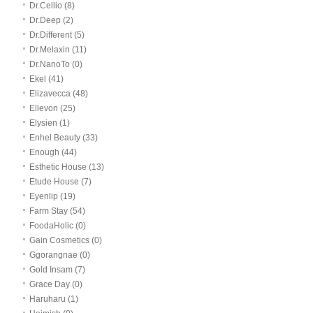
Dr.Cellio (8)
Dr.Deep (2)
Dr.Different (5)
Dr.Melaxin (11)
Dr.NanoTo (0)
Ekel (41)
Elizavecca (48)
Ellevon (25)
Elysien (1)
Enhel Beauty (33)
Enough (44)
Esthetic House (13)
Etude House (7)
Eyenlip (19)
Farm Stay (54)
FoodaHolic (0)
Gain Cosmetics (0)
Ggorangnae (0)
Gold Insam (7)
Grace Day (0)
Haruharu (1)