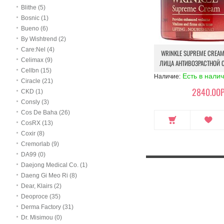
Blithe (5)
Bosnic (1)
Bueno (6)
By Wishtrend (2)
Care:Nel (4)
WRINKLE SUPREME CREAM
Celimax (9)
ЛИЦА АНТИВОЗРАСТНОЙ 
Cellbn (15)
Есть в нали
Наличие:
Ciracle (21)
2840.00Р
CKD (1)
Consly (3)
Cos De Baha (26)
CosRX (13)
Coxir (8)
Cremorlab (9)
DA99 (0)
Daejong Medical Co. (1)
Daeng Gi Meo Ri (8)
Dear, Klairs (2)
Deoproce (35)
Derma Factory (31)
Dr. Misimou (0)