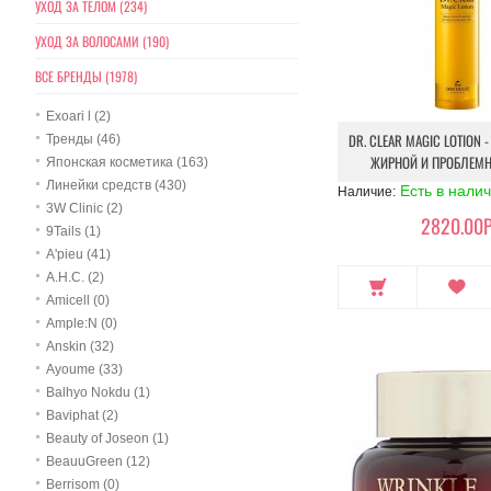
УХОД ЗА ТЕЛОМ (234)
УХОД ЗА ВОЛОСАМИ (190)
ВСЕ БРЕНДЫ (1978)
Exoari l (2)
DR. CLEAR MAGIC LOTION
Тренды (46)
ЖИРНОЙ И ПРОБЛЕМ
Японская косметика (163)
Линейки средств (430)
Есть в нали
Наличие:
3W Clinic (2)
2820.00Р
9Tails (1)
A'pieu (41)
A.H.C. (2)
Amicell (0)
Ample:N (0)
Anskin (32)
Ayoume (33)
Balhyo Nokdu (1)
Baviphat (2)
Beauty of Joseon (1)
BeauuGreen (12)
Berrisom (0)