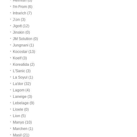
Heimish (0)
I'm From (6)
Intrarich (7)
J:on (3)
Jigott (12)
Jinskin (0)
JM Solution (0)
Jungnani (1)
Kocostar (13)
Koelf (3)
Koreatida (2)
L'Sanic (3)
La Soyul (1)
La'dor (32)
Lagom (4)
Laneige (3)
Lebelage (9)
Lioele (0)
Lion (5)
Manyo (10)
Marchen (1)
Masil (21)