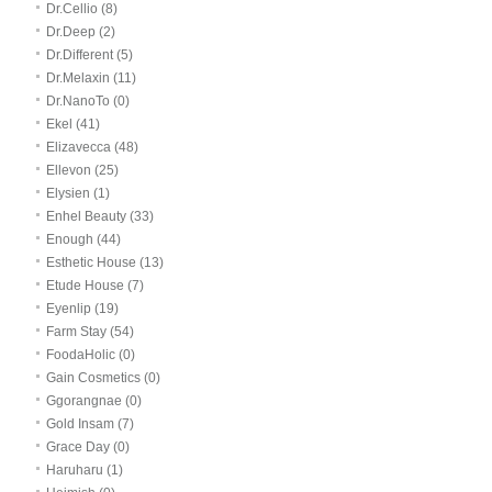
Dr.Cellio (8)
Dr.Deep (2)
Dr.Different (5)
Dr.Melaxin (11)
Dr.NanoTo (0)
Ekel (41)
Elizavecca (48)
Ellevon (25)
Elysien (1)
Enhel Beauty (33)
Enough (44)
Esthetic House (13)
Etude House (7)
Eyenlip (19)
Farm Stay (54)
FoodaHolic (0)
Gain Cosmetics (0)
Ggorangnae (0)
Gold Insam (7)
Grace Day (0)
Haruharu (1)