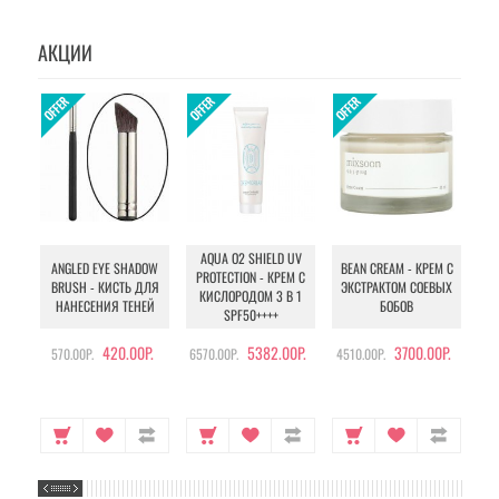
АКЦИИ
AQUA O2 SHIELD UV
B
ANGLED EYE SHADOW
BEAN CREAM - КРЕМ С
PROTECTION - КРЕМ С
BRUSH - КИСТЬ ДЛЯ
ЭКСТРАКТОМ СОЕВЫХ
КИСЛОРОДОМ 3 В 1
УХ
НАНЕСЕНИЯ ТЕНЕЙ
БОБОВ
SPF50++++
420.00Р.
5382.00Р.
3700.00Р.
570.00Р.
6570.00Р.
4510.00Р.
105