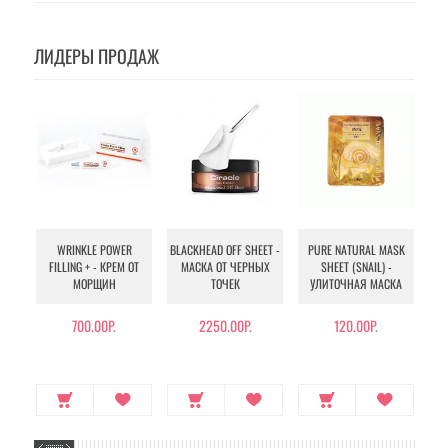
ЛИДЕРЫ ПРОДАЖ
WRINKLE POWER
BLACKHEAD OFF SHEET -
PURE NATURAL MASK
MU
FILLING + - КРЕМ ОТ
МАСКА ОТ ЧЕРНЫХ
SHEET (SNAIL) -
- 
МОРЩИН
ТОЧЕК
УЛИТОЧНАЯ МАСКА
Э
700.00Р.
2250.00Р.
120.00Р.