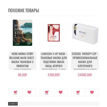
ПОХОЖИЕ ТОВАРЫ
HERB AROMA STORY
LAMUCHA V-UP MASK -
ECO2GEL THERAPY ЕХР -
I
RELAXING MASK SHEET -
ТКАНЕВЫЕ МАСКИ ДЛЯ
ПРОФЕССИОНАЛЬНЫЕ
GO
МАСКА ТКАНЕВАЯ С
ПОДТЯЖКИ ОВАЛА
МАСКИ ДЛЯ
ЭФФЕКТОМ
ЛИЦА, ВТОРОГО
КЛЕТОЧНОГО
АРОМАТЕРАПИИ
ПОДБОРОДКА И ШЕИ
ОМОЛОЖЕНИЯ КОЖИ
90.00Р.
3700.00Р.
24900.00Р.
22