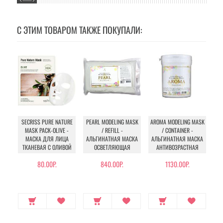
С ЭТИМ ТОВАРОМ ТАКЖЕ ПОКУПАЛИ:
SECRISS PURE NATURE
PEARL MODELING MASK
AROMA MODELING MASK
MASK PACK-OLIVE -
/ REFILL -
/ CONTAINER -
CO
МАСКА ДЛЯ ЛИЦА
АЛЬГИНАТНАЯ МАСКА
АЛЬГИНАТНАЯ МАСКА
МА
ТКАНЕВАЯ С ОЛИВОЙ
ОСВЕТЛЯЮЩАЯ
АНТИВОЗРАСТНАЯ
80.00Р.
840.00Р.
1130.00Р.
258