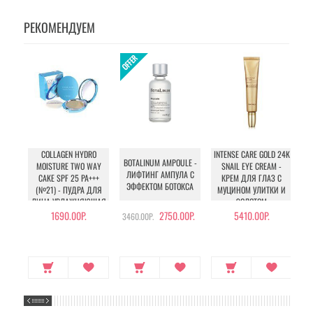
РЕКОМЕНДУЕМ
COLLAGEN HYDRO
INTENSE CARE GOLD 24K
BOTALINUM AMPOULE -
MOISTURE TWO WAY
SNAIL EYE CREAM -
ЛИФТИНГ АМПУЛА С
CAKE SPF 25 PA+++
КРЕМ ДЛЯ ГЛАЗ С
E
ЭФФЕКТОМ БОТОКСА
(№21) - ПУДРА ДЛЯ
МУЦИНОМ УЛИТКИ И
ЛИЦА УВЛАЖНЯЮЩАЯ
ЗОЛОТОМ
К
С КОЛЛАГЕНОМ (№21)
1690.00Р.
2750.00Р.
5410.00Р.
3460.00Р.