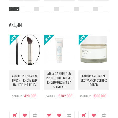
АКЦИИ
AQUA O2 SHIELD UV
B
ANGLED EYE SHADOW
BEAN CREAM - КРЕМ С
PROTECTION - КРЕМ С
BRUSH - КИСТЬ ДЛЯ
ЭКСТРАКТОМ СОЕВЫХ
КИСЛОРОДОМ 3 В 1
УХ
НАНЕСЕНИЯ ТЕНЕЙ
БОБОВ
SPF50++++
420.00Р.
5382.00Р.
3700.00Р.
570.00Р.
6570.00Р.
4510.00Р.
105