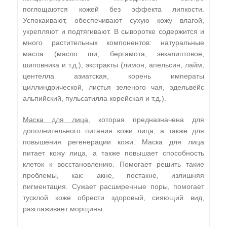
поглощаются кожей без эффекта липкости.
Успокаивают, обеспечивают сухую кожу влагой,
укрепляют и подтягивают. В сыворотке содержится и
много растительных компонентов: натуральные
масла (масло ши, бергамота, эвкалиптовое,
шиповника и т.д.), экстракты (лимон, апельсин, лайм,
центелла азиатская, корень императы
циллиндрической, листья зеленого чая, эдельвейс
альпийский, пульсатилла корейская и т.д.).
Маска для лица
, которая предназначена для
дополнительного питания кожи лица, а также для
повышения регенерации кожи. Маска для лица
питает кожу лица, а также повышает способность
клеток к восстановлению. Помогает решить такие
проблемы, как: акне, постакне, излишняя
пигментация. Сужает расширенные поры, помогает
тусклой коже обрести здоровый, сияющий вид,
разглаживает морщины.