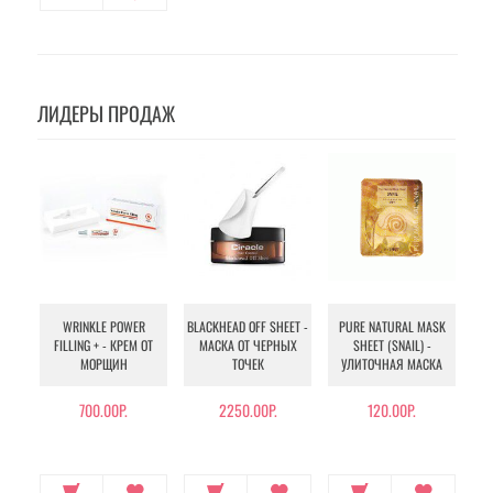
ЛИДЕРЫ ПРОДАЖ
WRINKLE POWER
BLACKHEAD OFF SHEET -
PURE NATURAL MASK
MU
FILLING + - КРЕМ ОТ
МАСКА ОТ ЧЕРНЫХ
SHEET (SNAIL) -
- 
МОРЩИН
ТОЧЕК
УЛИТОЧНАЯ МАСКА
Э
700.00Р.
2250.00Р.
120.00Р.