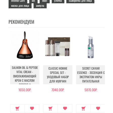
Intense Care
set
snail
улитка
сыворотка для лица
,
,
,
,
,
маска для лица
ампула
,
РЕКОМЕНДУЕМ
SALMON OIL & PEPTIDE
CLASSIC HOMME
SECRET CAVIAR
VITAL CREAM -
SPECIAL SET -
ESSENCE - ЭССЕНЦИЯ С
ОМОЛАЖИВАЮЩИЙ
УХОДОВЫЙ НАБОР
ЭКСТРАКТОМ ИКРЫ
КРЕМ С МАСЛОМ
ДЛЯ МУЖЧИН
ПИТАТЕЛЬНАЯ
ЛОСОСЯ И
М
ПЕПТИДАМИ
1650.00Р.
7040.00Р.
5870.00Р.