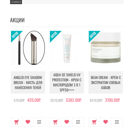
АКЦИИ
AQUA O2 SHIELD UV
B
ANGLED EYE SHADOW
BEAN CREAM - КРЕМ С
PROTECTION - КРЕМ С
BRUSH - КИСТЬ ДЛЯ
ЭКСТРАКТОМ СОЕВЫХ
КИСЛОРОДОМ 3 В 1
УХ
НАНЕСЕНИЯ ТЕНЕЙ
БОБОВ
SPF50++++
420.00Р.
5382.00Р.
3700.00Р.
570.00Р.
6570.00Р.
4510.00Р.
105