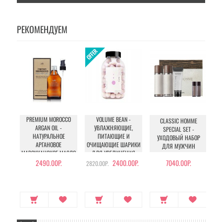
РЕКОМЕНДУЕМ
PREMIUM MOROCCO
VOLUME BEAN -
CLASSIC HOMME
I
ARGAN OIL -
УВЛАЖНЯЮЩИЕ,
SPECIAL SET -
E
НАТУРАЛЬНОЕ
ПИТАЮЩИЕ И
УХОДОВЫЙ НАБОР
АРГАНОВОЕ
ОЧИЩАЮЩИЕ ШАРИКИ
ДЛЯ МУЖЧИН
МАРОККАНСКОЕ МАСЛО
ДЛЯ УВЕЛИЧЕНИЯ
ДЛЯ ВОЛОС
ОБЪЕМА ГРУДИ И
2490.00Р.
2400.00Р.
7040.00Р.
2820.00Р.
БЕДЕР