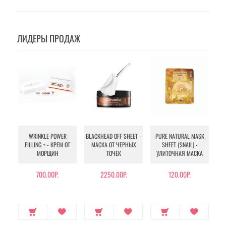
ЛИДЕРЫ ПРОДАЖ
WRINKLE POWER
BLACKHEAD OFF SHEET -
PURE NATURAL MASK
MU
FILLING + - КРЕМ ОТ
МАСКА ОТ ЧЕРНЫХ
SHEET (SNAIL) -
- 
МОРЩИН
ТОЧЕК
УЛИТОЧНАЯ МАСКА
Э
700.00Р.
2250.00Р.
120.00Р.