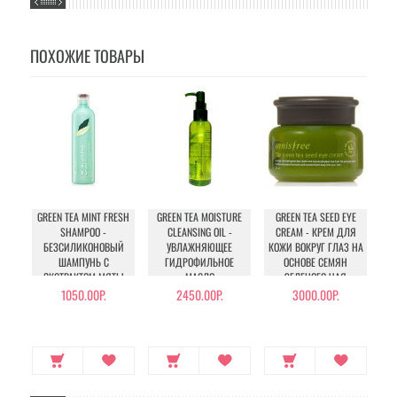
ПОХОЖИЕ ТОВАРЫ
GREEN TEA MINT FRESH
GREEN TEA MOISTURE
GREEN TEA SEED EYE
GR
SHAMPOO -
CLEANSING OIL -
CREAM - КРЕМ ДЛЯ
БЕЗСИЛИКОНОВЫЙ
УВЛАЖНЯЮЩЕЕ
КОЖИ ВОКРУГ ГЛАЗ НА
ЭК
ШАМПУНЬ С
ГИДРОФИЛЬНОЕ
ОСНОВЕ СЕМЯН
ЭКСТРАКТОМ МЯТЫ
МАСЛО
ЗЕЛЕНОГО ЧАЯ
ДЛЯ ГЛУБОКОЙ
1050.00Р.
2450.00Р.
3000.00Р.
ОЧИСТКИ ВОЛОС И
КОЖИ ГОЛОВЫ