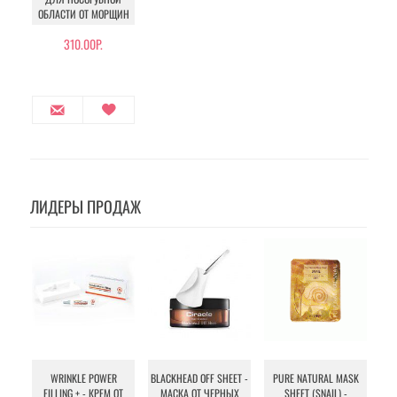
ОБЛАСТИ ОТ МОРЩИН
310.00Р.
ЛИДЕРЫ ПРОДАЖ
WRINKLE POWER
BLACKHEAD OFF SHEET -
PURE NATURAL MASK
MU
FILLING + - КРЕМ ОТ
МАСКА ОТ ЧЕРНЫХ
SHEET (SNAIL) -
- 