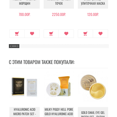
МОРЩИН
ТОЧЕК
УЛИТОЧНАЯ МАСКА
Э
700.00Р.
2250.00Р.
120.00Р.
С ЭТИМ ТОВАРОМ ТАКЖЕ ПОКУПАЛИ:
HYALURONIC ACID
MILKY PIGGY HELL PORE
F
GOLD SNAIL EYE GEL
MICRO PATCH SET -
GOLD HYALURONIC ACID
MA
PATCH SET - ПАТЧИ