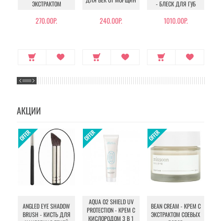
ЭКСТРАКТОМ
- БЛЕСК ДЛЯ ГУБ
270.00Р.
240.00Р.
1010.00Р.
АКЦИИ
AQUA O2 SHIELD UV
B
ANGLED EYE SHADOW
BEAN CREAM - КРЕМ С
PROTECTION - КРЕМ С
BRUSH - КИСТЬ ДЛЯ
ЭКСТРАКТОМ СОЕВЫХ
КИСЛОРОДОМ 3 В 1
УХ