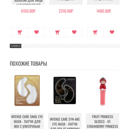
ЗОЛОТОМ ДЛЯ ЛИЦА
АНТИВОЗРАСТНОЙ
6150.00Р.
2310.00Р.
1480.00Р.
ПОХОЖИЕ ТОВАРЫ
A
INTENSE CARE SNAIL EYE
FRUIT PRINCESS
INTENSE CARE SYN-AKE
MASK - ПАТЧИ ДЛЯ
GLOSS3 - 01
EYE MASK - ПАТЧИ
ВЕК С УЛИТОЧНЫМ
STRAWBERRY PRINCESS
ДЛЯ ВЕК ОТ МОРЩИН