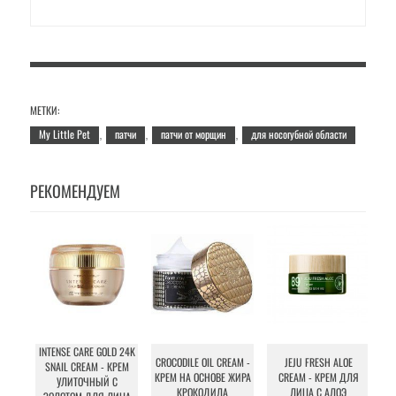
МЕТКИ:
My Little Pet
патчи
патчи от морщин
для носогубной области
,
,
,
РЕКОМЕНДУЕМ
INTENSE CARE GOLD 24K
CROCODILE OIL CREAM -
JEJU FRESH ALOE
SNAIL CREAM - КРЕМ
КРЕМ НА ОСНОВЕ ЖИРА
CREAM - КРЕМ ДЛЯ
УЛИТОЧНЫЙ С
КРОКОДИЛА
ЛИЦА С АЛОЭ