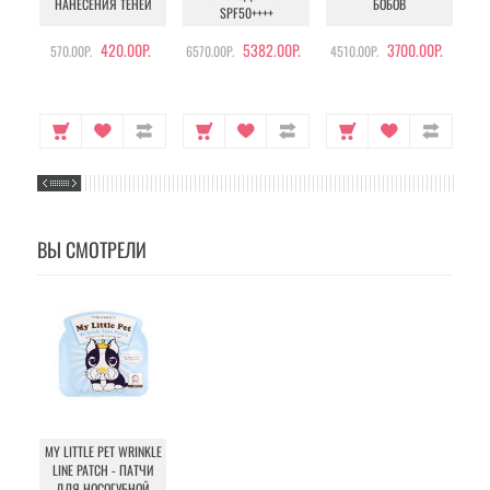
НАНЕСЕНИЯ ТЕНЕЙ
БОБОВ
SPF50++++
420.00Р.
5382.00Р.
3700.00Р.
570.00Р.
6570.00Р.
4510.00Р.
105
ВЫ СМОТРЕЛИ
MY LITTLE PET WRINKLE
LINE PATCH - ПАТЧИ
ДЛЯ НОСОГУБНОЙ