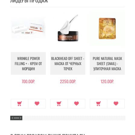
ЛИДЕРЫ ПРОДАЖ
WRINKLE POWER
BLACKHEAD OFF SHEET -
PURE NATURAL MASK
MU
FILLING + - КРЕМ ОТ
МАСКА ОТ ЧЕРНЫХ
SHEET (SNAIL) -
- 
МОРЩИН
ТОЧЕК
УЛИТОЧНАЯ МАСКА
Э
700.00Р.
2250.00Р.
120.00Р.