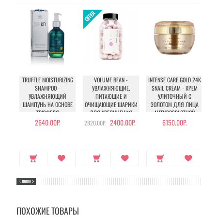
TRUFFLE MOISTURIZING
VOLUME BEAN -
INTENSE CARE GOLD 24K
S
SHAMPOO -
УВЛАЖНЯЮЩИЕ,
SNAIL CREAM - КРЕМ
УВЛАЖНЯЮЩИЙ
ПИТАЮЩИЕ И
УЛИТОЧНЫЙ С
ШАМПУНЬ НА ОСНОВЕ
ОЧИЩАЮЩИЕ ШАРИКИ
ЗОЛОТОМ ДЛЯ ЛИЦА
ТРЮФЕЛЯ
ДЛЯ УВЕЛИЧЕНИЯ
АНТИВОЗРАСТНОЙ
ОБЪЕМА ГРУДИ И
2640.00Р.
2400.00Р.
6150.00Р.
2820.00Р.
БЕДЕР
ПОХОЖИЕ ТОВАРЫ