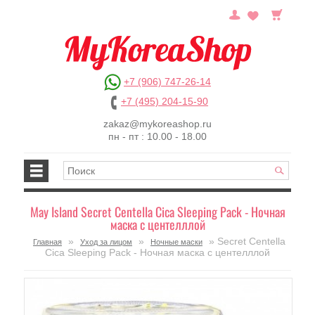
+7 (906) 747-26-14
+7 (495) 204-15-90
zakaz@mykoreashop.ru
пн - пт : 10.00 - 18.00
May Island Secret Centella Cica Sleeping Pack - Ночная
маска с центелллой
»
»
» Secret Centella
Главная
Уход за лицом
Ночные маски
Cica Sleeping Pack - Ночная маска с центелллой