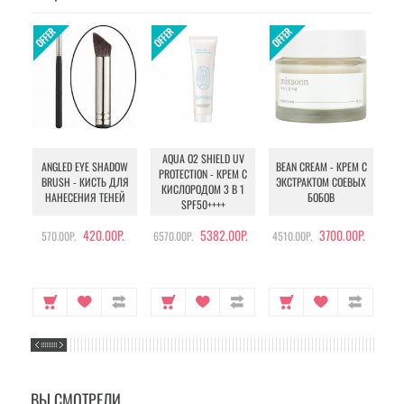
AQUA O2 SHIELD UV
B
ANGLED EYE SHADOW
BEAN CREAM - КРЕМ С
PROTECTION - КРЕМ С
BRUSH - КИСТЬ ДЛЯ
ЭКСТРАКТОМ СОЕВЫХ
КИСЛОРОДОМ 3 В 1
УХ
НАНЕСЕНИЯ ТЕНЕЙ
БОБОВ
SPF50++++
420.00Р.
5382.00Р.
3700.00Р.
570.00Р.
6570.00Р.
4510.00Р.
105
ВЫ СМОТРЕЛИ