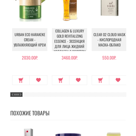
COLLAGEN & LUXURY
T
URBAN ECO HARAKEKE
CLEAR O2 CLOUD MASK
GOLD REVITALIZING
CREAM -
- КИСЛОРОДНАЯ
ESSENCE - ЭССЕНЦИЯ
УВЛАЖНЯЮЩИЙ КРЕМ
МАСКА-ОБЛАКО
ДЛЯ ЛИЦА ЖИДКИЙ
ЭК
КОЛЛАГЕН С ЗОЛОТОМ
2030.00Р.
3460.00Р.
550.00Р.
23
ПОХОЖИЕ ТОВАРЫ