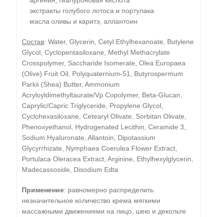
аргинин, гиалуроновая кислота
экстракты голубого лотоса и портулака
масла оливы и каритэ, аллантоин
Состав
: Water, Glycerin, Cetyl Ethylhexanoate, Butylene
Glycol, Cyclopentasiloxane, Methyl Methacrylate
Crosspolymer, Saccharide Isomerate, Olea Europaea
(Olive) Fruit Oil, Polyquaternium-51, Butyrospermum
Parkii (Shea) Butter, Ammonium
Acryloyldimethyltaurate/Vp Copolymer, Beta-Glucan,
Caprylic/Capric Triglyceride, Propylene Glycol,
Cyclohexasiloxane, Cetearyl Olivate, Sorbitan Olivate,
Phenoxyethanol, Hydrogenated Lecithin, Ceramide 3,
Sodium Hyaluronate, Allantoin, Dipotassium
Glycyrrhizate, Nymphaea Coerulea Flower Extract,
Portulaca Oleracea Extract, Arginine, Ethylhexylglycerin,
Madecassoside, Disodium Edta
Применение
: равномерно распределить
незначительное количество крема мягкими
массажными движениями на лицо, шею и декольте