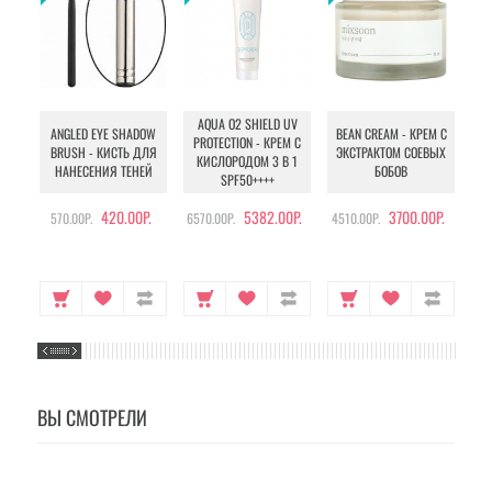
AQUA O2 SHIELD UV
B
ANGLED EYE SHADOW
BEAN CREAM - КРЕМ С
PROTECTION - КРЕМ С
BRUSH - КИСТЬ ДЛЯ
ЭКСТРАКТОМ СОЕВЫХ
КИСЛОРОДОМ 3 В 1
УХ
НАНЕСЕНИЯ ТЕНЕЙ
БОБОВ
SPF50++++
420.00Р.
5382.00Р.
3700.00Р.
570.00Р.
6570.00Р.
4510.00Р.
105
ВЫ СМОТРЕЛИ