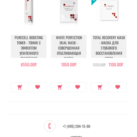
PURECELL BOOSTING
WHITE PERFECTION
TOTAL RECOVERY MASK
TONER - ТОНИК С
DUAL MASK -
- МАСКА ДЛЯ
H
ЭФФЕКТОМ
СОВЕРШЕННАЯ
ГЛУБОКОГО
УВ
УСИЛЕННОГО
ОТБЕЛИВАЮЩАЯ
ВОССТАНОВЛЕНИЯ
ОЧИЩЕНИЯ
МАСКА
КОЖИ
6550.00Р.
1050.00Р.
1100.00Р.
1550.00Р.
+7 (495) 204-15-90