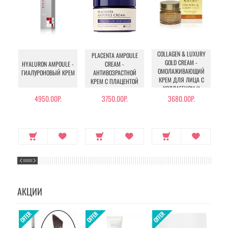
COLLAGEN & LUXURY
PLACENTA AMPOULE
GOLD CREAM -
R
HYALURON AMPOULE -
CREAM -
ОМОЛАЖИВАЮЩИЙ
ВО
ГИАЛУРОНОВЫЙ КРЕМ
АНТИВОЗРАСТНОЙ
КРЕМ ДЛЯ ЛИЦА С
КРЕМ С ПЛАЦЕНТОЙ
КОЛЛАГЕНОМ И
К
КОЛЛОИДНЫМ
4950.00Р.
3750.00Р.
3680.00Р.
ЗОЛОТОМ
АКЦИИ