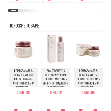
ПОХОЖИЕ ТОВАРЫ
POMEGRANATE &
POMEGRANATE &
POMEGRANATE &
COLLAGEN VOLUME
COLLAGEN VOLUME
COLLAGEN VOLUME
LIFTING CREAM -
LIFTING EMULSION -
LIFTING EYE CREAM -
ЛИФТИНГ-КРЕМ С
ЛИФТИНГ-ЭМУЛЬСИЯ
ЛИФТИНГ-КРЕМ С
ГРАНАТОМ И
С ЭКСТРАКТОМ
ГРАНАТОМ И
ЭК
КОЛЛАГЕНОМ 100 МЛ.
ГРАНАТА И
КОЛЛАГЕНОМ ДЛЯ
2250.00Р.
1920.00Р.
2250.00Р.
КОЛЛАГЕНОМ 140 МЛ.
КОЖИ ВОКРУГ ГЛАЗ 50
МЛ.