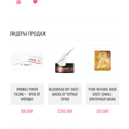
ЛИДЕРЫ ПРОДАЖ
WRINKLE POWER
BLACKHEAD OFF SHEET -
PURE NATURAL MASK
MU
FILLING + - КРЕМ ОТ
МАСКА ОТ ЧЕРНЫХ
SHEET (SNAIL) -
- 
МОРЩИН
ТОЧЕК
УЛИТОЧНАЯ МАСКА
Э
700.00Р.
2250.00Р.
120.00Р.