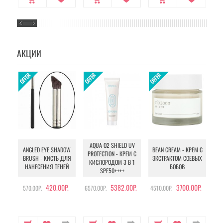
АКЦИИ
AQUA O2 SHIELD UV
B
ANGLED EYE SHADOW
BEAN CREAM - КРЕМ С
PROTECTION - КРЕМ С
BRUSH - КИСТЬ ДЛЯ
ЭКСТРАКТОМ СОЕВЫХ
КИСЛОРОДОМ 3 В 1
УХ
НАНЕСЕНИЯ ТЕНЕЙ
БОБОВ
SPF50++++
420.00Р.
5382.00Р.
3700.00Р.
570.00Р.
6570.00Р.
4510.00Р.
105