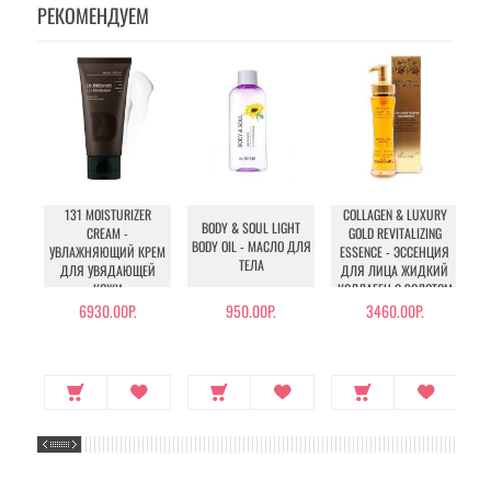
РЕКОМЕНДУЕМ
131 MOISTURIZER
COLLAGEN & LUXURY
BODY & SOUL LIGHT
CREAM -
GOLD REVITALIZING
BODY OIL - МАСЛО ДЛЯ
УВЛАЖНЯЮЩИЙ КРЕМ
ESSENCE - ЭССЕНЦИЯ
ТЕЛА
ДЛЯ УВЯДАЮЩЕЙ
ДЛЯ ЛИЦА ЖИДКИЙ
КОЖИ
КОЛЛАГЕН С ЗОЛОТОМ
Л
С
6930.00Р.
950.00Р.
3460.00Р.