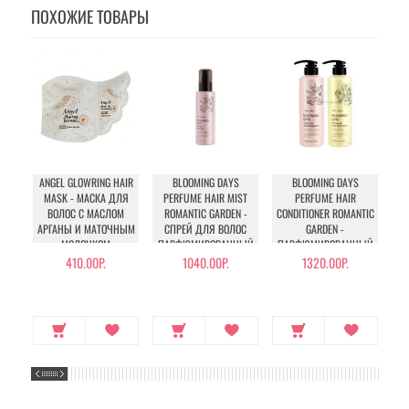
ПОХОЖИЕ ТОВАРЫ
ANGEL GLOWRING HAIR
BLOOMING DAYS
BLOOMING DAYS
MASK - МАСКА ДЛЯ
PERFUME HAIR MIST
PERFUME HAIR
ВОЛОС С МАСЛОМ
ROMANTIC GARDEN -
CONDITIONER ROMANTIC
C
АРГАНЫ И МАТОЧНЫМ
СПРЕЙ ДЛЯ ВОЛОС
GARDEN -
МОЛОЧКОМ
ПАРФЮМИРОВАННЫЙ
ПАРФЮМИРОВАННЫЙ
П
КОНДИЦИОНЕР ДЛЯ
К
410.00Р.
1040.00Р.
1320.00Р.
ВОЛОС