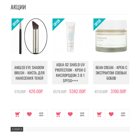
АКЦИИ
AQUA O2 SHIELD UV
B
ANGLED EYE SHADOW
BEAN CREAM - КРЕМ С
PROTECTION - КРЕМ С
BRUSH - КИСТЬ ДЛЯ
ЭКСТРАКТОМ СОЕВЫХ
КИСЛОРОДОМ 3 В 1
УХ
НАНЕСЕНИЯ ТЕНЕЙ
БОБОВ
SPF50++++
420.00Р.
5382.00Р.
3700.00Р.
570.00Р.
6570.00Р.
4510.00Р.
105