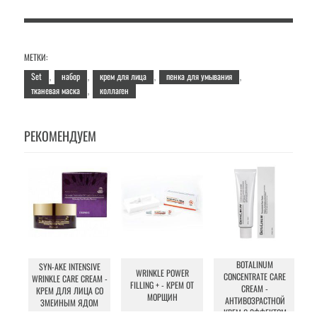
МЕТКИ:
Set
набор
крем для лица
пенка для умывания
,
,
,
,
тканевая маска
коллаген
,
РЕКОМЕНДУЕМ
BOTALINUM
SYN-AKE INTENSIVE
WRINKLE POWER
CONCENTRATE CARE
WRINKLE CARE CREAM -
FILLING + - КРЕМ ОТ
CREAM -
КРЕМ ДЛЯ ЛИЦА СО
МОРЩИН
АНТИВОЗРАСТНОЙ
ЗМЕИНЫМ ЯДОМ
КРЕМ С ЭФФЕКТОМ