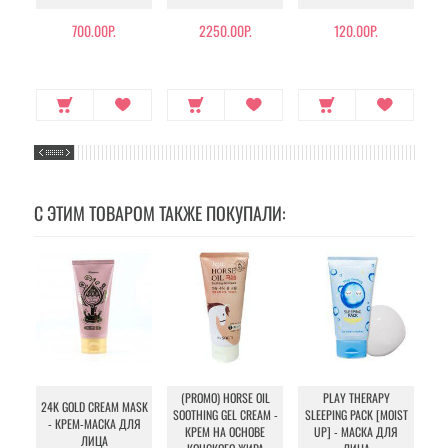
700.00Р.
2250.00Р.
120.00Р.
С ЭТИМ ТОВАРОМ ТАКЖЕ ПОКУПАЛИ:
(PROMO) HORSE OIL
PLAY THERAPY
24K GOLD CREAM MASK
S
SOOTHING GEL CREAM -
SLEEPING PACK [MOIST
- КРЕМ-МАСКА ДЛЯ
КРЕМ НА ОСНОВЕ
UP] - МАСКА ДЛЯ
ЛИЦА
У