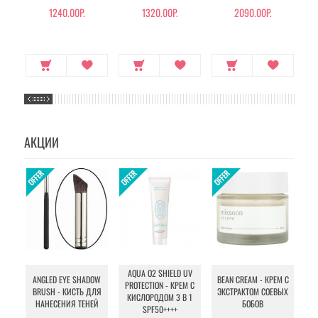
ГНЕЗДА
1240.00Р.
1320.00Р.
2090.00Р.
АКЦИИ
AQUA O2 SHIELD UV
B
ANGLED EYE SHADOW
BEAN CREAM - КРЕМ С
PROTECTION - КРЕМ С
BRUSH - КИСТЬ ДЛЯ
ЭКСТРАКТОМ СОЕВЫХ
КИСЛОРОДОМ 3 В 1
УХ
НАНЕСЕНИЯ ТЕНЕЙ
БОБОВ
SPF50++++