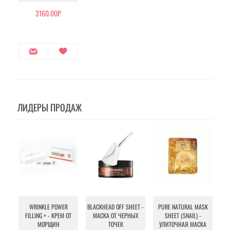
3160.00Р.
ЛИДЕРЫ ПРОДАЖ
WRINKLE POWER
BLACKHEAD OFF SHEET -
PURE NATURAL MASK
MU
FILLING + - КРЕМ ОТ
МАСКА ОТ ЧЕРНЫХ
SHEET (SNAIL) -
- 
МОРЩИН
ТОЧЕК
УЛИТОЧНАЯ МАСКА
Э