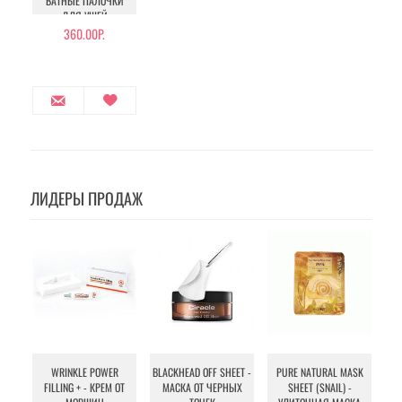
ВАТНЫЕ ПАЛОЧКИ
ДЛЯ УШЕЙ
360.00Р.
ЛИДЕРЫ ПРОДАЖ
WRINKLE POWER
BLACKHEAD OFF SHEET -
PURE NATURAL MASK
MU
FILLING + - КРЕМ ОТ
МАСКА ОТ ЧЕРНЫХ
SHEET (SNAIL) -
- 