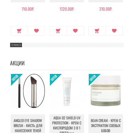
710.00Р.
1720.00Р.
310.00Р.
АКЦИИ
AQUA O2 SHIELD UV
B
ANGLED EYE SHADOW
BEAN CREAM - КРЕМ С
PROTECTION - КРЕМ С
BRUSH - КИСТЬ ДЛЯ
ЭКСТРАКТОМ СОЕВЫХ
КИСЛОРОДОМ 3 В 1
УХ
НАНЕСЕНИЯ ТЕНЕЙ
БОБОВ
SPF50++++