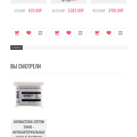
420.00Р.
5382.00Р.
3700.00Р.
570.00Р.
6570.00Р.
4510.00Р.
105
ВЫ СМОТРЕЛИ
ANTIBACTERIA COTTON
SWAB -
АНТИБАКТЕРИАЛЬНЫЕ