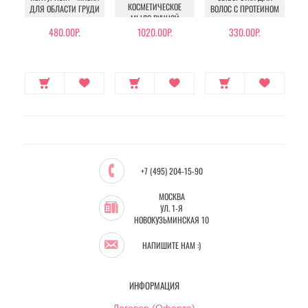
КОСМЕТИЧЕСКОЕ
ДЛЯ ОБЛАСТИ ГРУДИ
ВОЛОС С ПРОТЕИНОМ
МЫЛО РУЧНОЙ
РАБОТЫ
480.00Р.
1020.00Р.
330.00Р.
+7 (495) 204-15-90
МОСКВА
УЛ. 1-Я
НОВОКУЗЬМИНСКАЯ 10
НАПИШИТЕ НАМ :)
ИНФОРМАЦИЯ