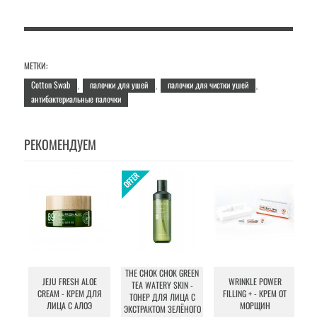
МЕТКИ:
Cotton Swab
палочки для ушей
палочки для чистки ушей
,
,
,
антибактериальные палочки
РЕКОМЕНДУЕМ
THE CHOK CHOK GREEN
JEJU FRESH ALOE
WRINKLE POWER
C
TEA WATERY SKIN -
CREAM - КРЕМ ДЛЯ
FILLING + - КРЕМ ОТ
ТОНЕР ДЛЯ ЛИЦА С
ЛИЦА С АЛОЭ
МОРЩИН
ЭКСТРАКТОМ ЗЕЛЁНОГО