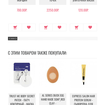
МОРЩИН
ТОЧЕК
УЛИТОЧНАЯ МАСКА
Э
700.00Р.
2250.00Р.
120.00Р.
С ЭТИМ ТОВАРОМ ТАКЖЕ ПОКУПАЛИ:
AL SERIES DUCK EGG
TRUST ME BODY SECRET
EXPRESS SALON HAIR
B
HAND MADE SOAP_RED
PATCH - ПАТЧ
PROTEIN SERUM -
CLAY -
КОНТУРНЫЙ - МАСКА
СЫВОРОТКА ДЛЯ