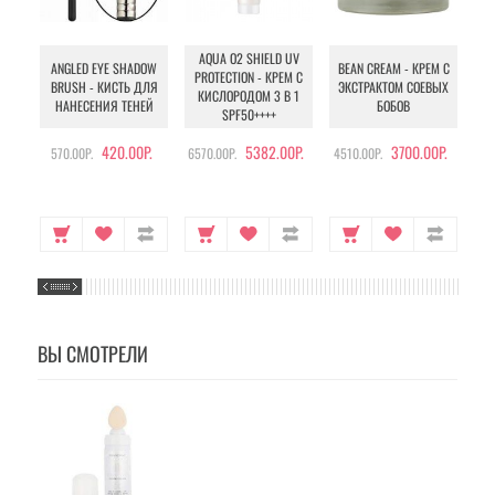
AQUA O2 SHIELD UV
B
ANGLED EYE SHADOW
BEAN CREAM - КРЕМ С
PROTECTION - КРЕМ С
BRUSH - КИСТЬ ДЛЯ
ЭКСТРАКТОМ СОЕВЫХ
КИСЛОРОДОМ 3 В 1
УХ
НАНЕСЕНИЯ ТЕНЕЙ
БОБОВ
SPF50++++
420.00Р.
5382.00Р.
3700.00Р.
570.00Р.
6570.00Р.
4510.00Р.
105
ВЫ СМОТРЕЛИ