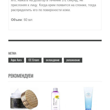
его, нажать на дозатор в течение 1-2 секунд, не
прислоняя к лицу. Когда крем появится на спонже, тогда
распределить его по поверхности кожи.
Объем
: 60 мл
МЕТКИ:
Aqua Aura
CC Cream
охлаждение
увлажнение
,
,
,
РЕКОМЕНДУЕМ