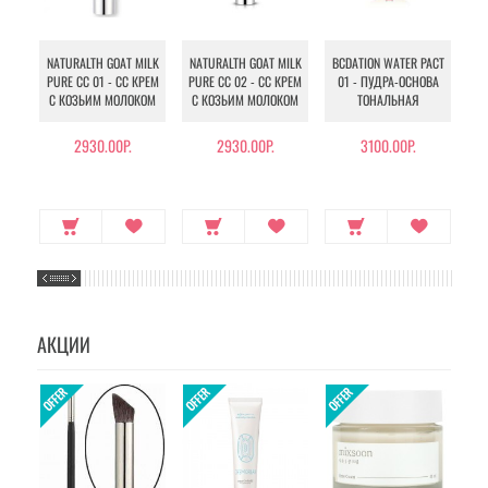
NATURALTH GOAT MILK
NATURALTH GOAT MILK
BCDATION WATER PACT
BC
PURE CC 01 - СС КРЕМ
PURE CC 02 - СС КРЕМ
01 - ПУДРА-ОСНОВА
0
С КОЗЬИМ МОЛОКОМ
С КОЗЬИМ МОЛОКОМ
ТОНАЛЬНАЯ
2930.00Р.
2930.00Р.
3100.00Р.
АКЦИИ