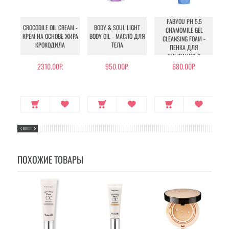
FABYOU PH 5.5
CROCODILE OIL CREAM -
BODY & SOUL LIGHT
CHAMOMILE GEL
КРЕМ НА ОСНОВЕ ЖИРА
BODY OIL - МАСЛО ДЛЯ
CLEANSING FOAM -
КРОКОДИЛА
ТЕЛА
ПЕНКА ДЛЯ
УМЫВАНИЯ С
Л
РОМАШКОЙ
С
2310.00Р.
950.00Р.
680.00Р.
ПОХОЖИЕ ТОВАРЫ