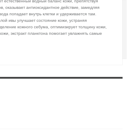
т естественный водный баланс кожи, препятствуя
в, оказывает антиоксидантное действие, замедляя
ода попадает внутрь клетки и удерживается там.
лой ивы улучшает состояние кожи, устраняя
деление кожного себума, оптимизирует толщину кожи,
кожи, экстракт планктона помогает увлажнять самые
дки и пузыри. Подержите 10-20 минут. После маски