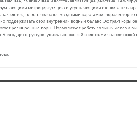
аивающее, смягчающее и восстанавливающее действие. Регулируе
, улучшающими микроциркуляцию и укрепляющими стенки капилляро
х клеток, то есть является «водными воротами», через которые в
но поддерживать свой внутренний водный баланс.Экстракт коры бе
ужает расширенные поры. Нормализует работу сальных желез и вы
.Благодаря структуре, уникально схожей с клетками человеческой 
вода.
у к коже. Распределите маску так, чтобы она не образовывала скла