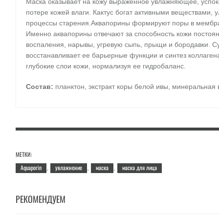
Маска оказывает на кожу выраженное увлажняющее, успок
потере кожей влаги. Кактус богат активными веществами
процессы старения.Аквапорины формируют поры в мембрана
Именно аквапорины отвечают за способность кожи постоян
воспаления, нарывы, угревую сыпь, прыщи и бородавки. С
восстанавливает ее барьерные функции и синтез коллагена
глубокие слои кожи, нормализуя ее гидробаланс.
Состав:
планктон, экстракт коры белой ивы, минеральная 
Применение
: откройте упаковку с маской. Приложите маск
рекомендуется нанести дневной крем.
Объём:
30 гр.
МЕТКИ:
Aquaporin
увлажнение
маска
маска для лица
,
,
,
РЕКОМЕНДУЕМ