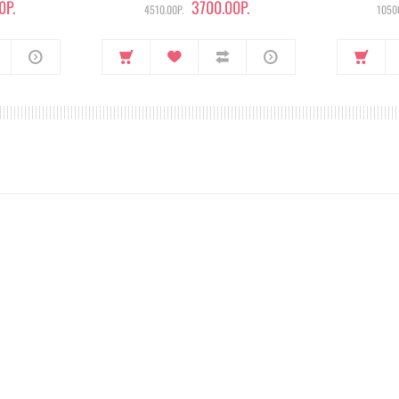
0Р.
3700.00Р.
4510.00Р.
10500