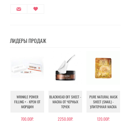
ЛИДЕРЫ ПРОДАЖ
WRINKLE POWER
BLACKHEAD OFF SHEET -
PURE NATURAL MASK
MU
FILLING + - КРЕМ ОТ
МАСКА ОТ ЧЕРНЫХ
SHEET (SNAIL) -
- 
МОРЩИН
ТОЧЕК
УЛИТОЧНАЯ МАСКА
Э
700.00Р.
2250.00Р.
120.00Р.