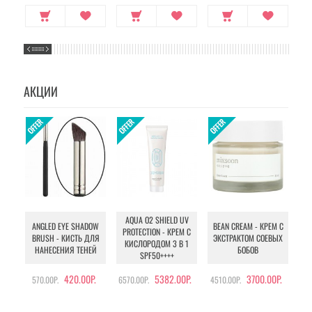
АКЦИИ
AQUA O2 SHIELD UV
B
ANGLED EYE SHADOW
BEAN CREAM - КРЕМ С
PROTECTION - КРЕМ С
BRUSH - КИСТЬ ДЛЯ
ЭКСТРАКТОМ СОЕВЫХ
КИСЛОРОДОМ 3 В 1
УХ
НАНЕСЕНИЯ ТЕНЕЙ
БОБОВ
SPF50++++
420.00Р.
5382.00Р.
3700.00Р.
570.00Р.
6570.00Р.
4510.00Р.
105