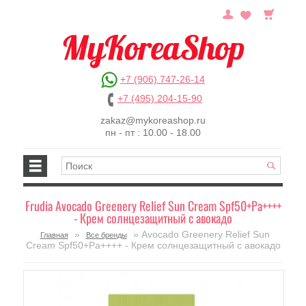
+7 (906) 747-26-14
+7 (495) 204-15-90
zakaz@mykoreashop.ru
пн - пт : 10.00 - 18.00
Frudia Avocado Greenery Relief Sun Cream Spf50+Pa++++
- Крем солнцезащитный с авокадо
»
» Avocado Greenery Relief Sun
Главная
Все бренды
Cream Spf50+Pa++++ - Крем солнцезащитный с авокадо