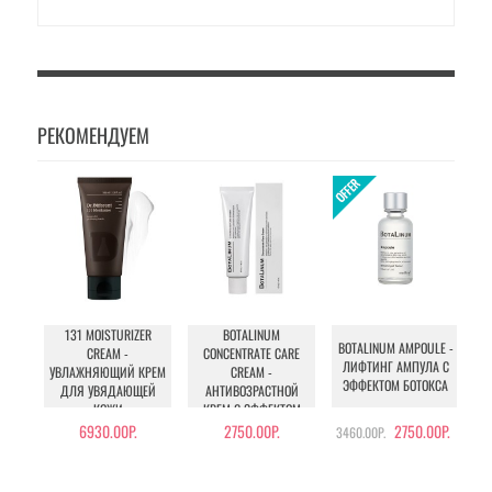
РЕКОМЕНДУЕМ
131 MOISTURIZER
BOTALINUM
IN
BOTALINUM AMPOULE -
CREAM -
CONCENTRATE CARE
ЛИФТИНГ АМПУЛА С
УВЛАЖНЯЮЩИЙ КРЕМ
CREAM -
ЭФФЕКТОМ БОТОКСА
ДЛЯ УВЯДАЮЩЕЙ
АНТИВОЗРАСТНОЙ
КОЖИ
КРЕМ С ЭФФЕКТОМ
БОТОКСА
6930.00Р.
2750.00Р.
2750.00Р.
3460.00Р.