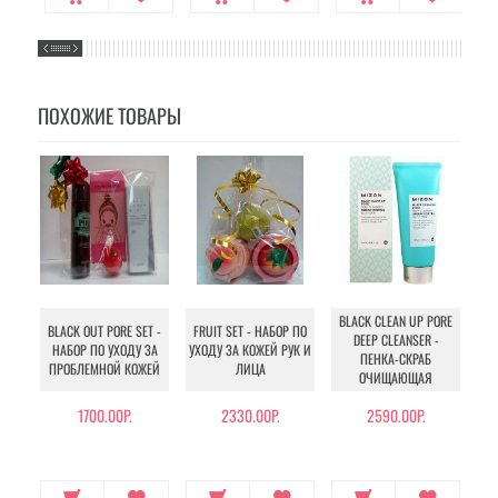
ПОХОЖИЕ ТОВАРЫ
U
BLACK CLEAN UP PORE
BLACK OUT PORE SET -
FRUIT SET - НАБОР ПО
TR
DEEP CLEANSER -
НАБОР ПО УХОДУ ЗА
УХОДУ ЗА КОЖЕЙ РУК И
I
ПЕНКА-СКРАБ
ПРОБЛЕМНОЙ КОЖЕЙ
ЛИЦА
М
ОЧИЩАЮЩАЯ
1700.00Р.
2330.00Р.
2590.00Р.