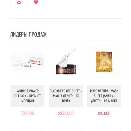
ЛИДЕРЫ ПРОДАЖ
WRINKLE POWER
BLACKHEAD OFF SHEET -
PURE NATURAL MASK
MU
FILLING + - КРЕМ ОТ
МАСКА ОТ ЧЕРНЫХ
SHEET (SNAIL) -
- 
МОРЩИН
ТОЧЕК
УЛИТОЧНАЯ МАСКА
Э
700.00Р.
2250.00Р.
120.00Р.