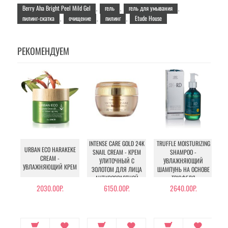
Berry Aha Bright Peel Mild Gel
гель
гель для умывания
,
,
,
пилинг-скатка
очищение
пилинг
Etude House
,
,
,
РЕКОМЕНДУЕМ
INTENSE CARE GOLD 24K
TRUFFLE MOISTURIZING
URBAN ECO HARAKEKE
SNAIL CREAM - КРЕМ
SHAMPOO -
CREAM -
УЛИТОЧНЫЙ С
УВЛАЖНЯЮЩИЙ
УВЛАЖНЯЮЩИЙ КРЕМ
ЗОЛОТОМ ДЛЯ ЛИЦА
ШАМПУНЬ НА ОСНОВЕ
О
АНТИВОЗРАСТНОЙ
ТРЮФЕЛЯ
2030.00Р.
6150.00Р.
2640.00Р.
28