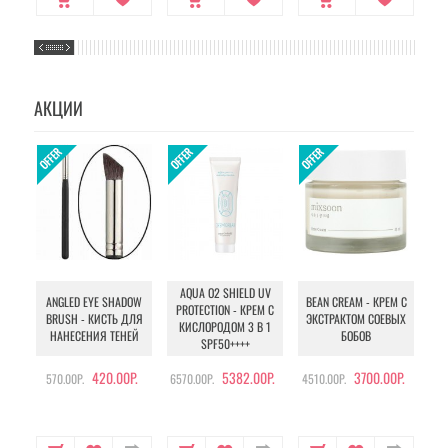
АКЦИИ
AQUA O2 SHIELD UV
B
ANGLED EYE SHADOW
BEAN CREAM - КРЕМ С
PROTECTION - КРЕМ С
BRUSH - КИСТЬ ДЛЯ
ЭКСТРАКТОМ СОЕВЫХ
КИСЛОРОДОМ 3 В 1
УХ
НАНЕСЕНИЯ ТЕНЕЙ
БОБОВ
SPF50++++
420.00Р.
5382.00Р.
3700.00Р.
570.00Р.
6570.00Р.
4510.00Р.
105