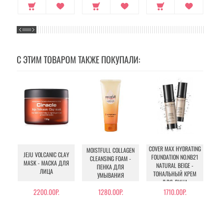
С ЭТИМ ТОВАРОМ ТАКЖЕ ПОКУПАЛИ:
COVER MAX HYDRATING
MOISTFULL COLLAGEN
JEJU VOLCANIC CLAY
FOUNDATION NO.NB21
CLEANSING FOAM -
MASK - МАСКА ДЛЯ
NATURAL BEIGE -
ПЕНКА ДЛЯ
ЛИЦА
ТОНАЛЬНЫЙ КРЕМ
УМЫВАНИЯ
ДЛЯ ЛИЦА
УВЛАЖНЯЮЩИЙ
2200.00Р.
1280.00Р.
1710.00Р.