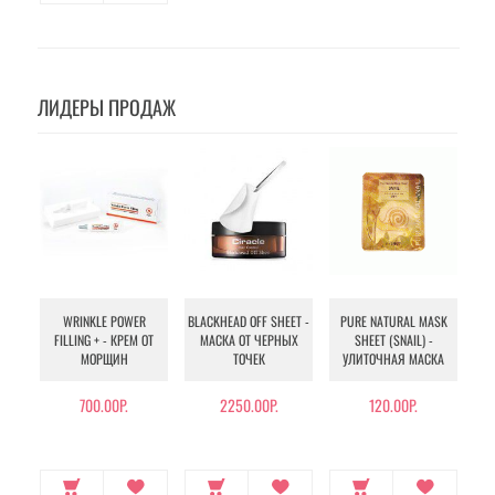
ЛИДЕРЫ ПРОДАЖ
WRINKLE POWER
BLACKHEAD OFF SHEET -
PURE NATURAL MASK
MU
FILLING + - КРЕМ ОТ
МАСКА ОТ ЧЕРНЫХ
SHEET (SNAIL) -
- 
МОРЩИН
ТОЧЕК
УЛИТОЧНАЯ МАСКА
Э
700.00Р.
2250.00Р.
120.00Р.