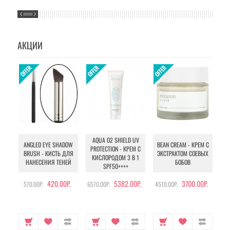
АКЦИИ
AQUA O2 SHIELD UV
B
ANGLED EYE SHADOW
BEAN CREAM - КРЕМ С
PROTECTION - КРЕМ С
BRUSH - КИСТЬ ДЛЯ
ЭКСТРАКТОМ СОЕВЫХ
КИСЛОРОДОМ 3 В 1
УХ
НАНЕСЕНИЯ ТЕНЕЙ
БОБОВ
SPF50++++
420.00Р.
5382.00Р.
3700.00Р.
570.00Р.
6570.00Р.
4510.00Р.
105