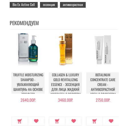
Bio Ex Active Cell
эссенция
антивозрастная
,
,
РЕКОМЕНДУЕМ
TRUFFLE MOISTURIZING
COLLAGEN & LUXURY
BOTALINUM
SHAMPOO -
GOLD REVITALIZING
CONCENTRATE CARE
УВЛАЖНЯЮЩИЙ
ESSENCE - ЭССЕНЦИЯ
CREAM -
У
ШАМПУНЬ НА ОСНОВЕ
ДЛЯ ЛИЦА ЖИДКИЙ
АНТИВОЗРАСТНОЙ
ТРЮФЕЛЯ
КОЛЛАГЕН С ЗОЛОТОМ
КРЕМ С ЭФФЕКТОМ
БОТОКСА
2640.00Р.
3460.00Р.
2750.00Р.