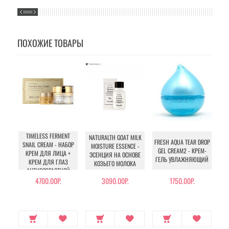
ПОХОЖИЕ ТОВАРЫ
TIMELESS FERMENT
NATURALTH GOAT MILK
FRESH AQUA TEAR DROP
SNAIL CREAM - НАБОР
MOISTURE ESSENCE -
GEL CREAM2 - КРЕМ-
КРЕМ ДЛЯ ЛИЦА +
ЭСЕНЦИЯ НА ОСНОВЕ
УВ
ГЕЛЬ УВЛАЖНЯЮЩИЙ
КРЕМ ДЛЯ ГЛАЗ
КОЗЬЕГО МОЛОКА
АНТИВОЗРАСТНОЙ
4700.00Р.
3090.00Р.
1750.00Р.