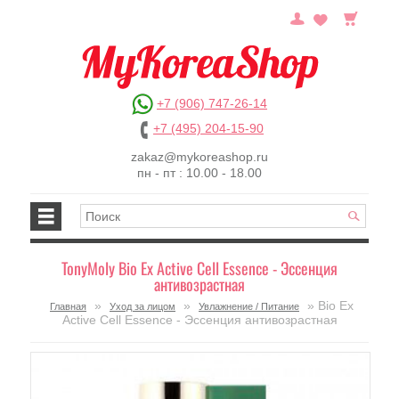
+7 (906) 747-26-14
+7 (495) 204-15-90
zakaz@mykoreashop.ru
пн - пт : 10.00 - 18.00
TonyMoly Bio Ex Active Cell Essence - Эссенция
антивозрастная
»
»
» Bio Ex
Главная
Уход за лицом
Увлажнение / Питание
Active Cell Essence - Эссенция антивозрастная