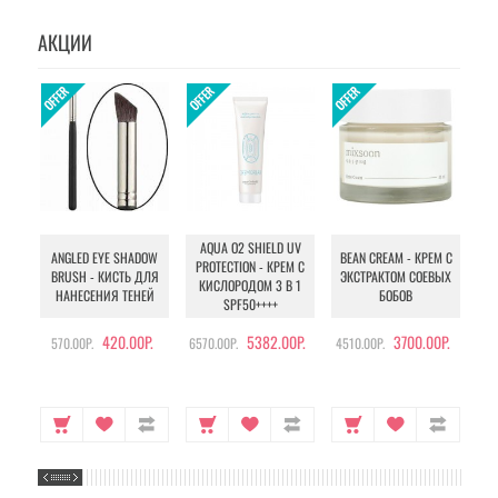
АКЦИИ
AQUA O2 SHIELD UV
B
ANGLED EYE SHADOW
BEAN CREAM - КРЕМ С
PROTECTION - КРЕМ С
BRUSH - КИСТЬ ДЛЯ
ЭКСТРАКТОМ СОЕВЫХ
КИСЛОРОДОМ 3 В 1
УХ
НАНЕСЕНИЯ ТЕНЕЙ
БОБОВ
SPF50++++
420.00Р.
5382.00Р.
3700.00Р.
570.00Р.
6570.00Р.
4510.00Р.
105