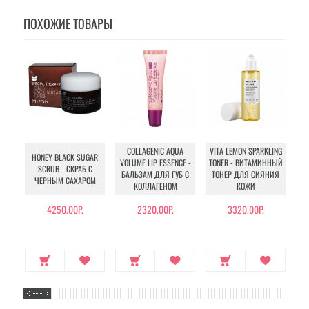
ПОХОЖИЕ ТОВАРЫ
COLLAGENIC AQUA
VITA LEMON SPARKLING
AC
HONEY BLACK SUGAR
VOLUME LIP ESSENCE -
TONER - ВИТАМИННЫЙ
SCRUB - СКРАБ С
БАЛЬЗАМ ДЛЯ ГУБ С
ТОНЕР ДЛЯ СИЯНИЯ
ЧЕРНЫМ САХАРОМ
КОЛЛАГЕНОМ
КОЖИ
П
4250.00Р.
2320.00Р.
3320.00Р.