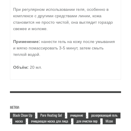
При регулярном использовании геля, особенно в
комплексе с другими средствами линии, кожа
становится не просто чистой, она выглядит гораздо
свежее и моложе.
Применение:
нанести гель на кожу после умывания
и мягко помассировать 3-5 минут, затем смыть
теплой водой.
Объём:
20 мл.
МЕТКИ:
Black Clean Up
Pore Heating Gel
очищение
разогревающий гель
,
,
,
маска
очищающая маска для лица
для очистки пор
Mizon
,
,
,
,