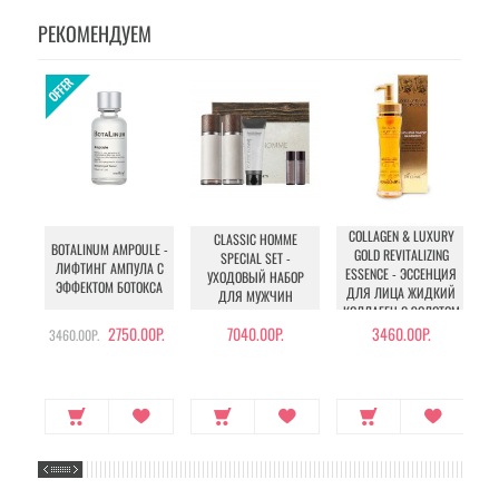
РЕКОМЕНДУЕМ
COLLAGEN & LUXURY
CLASSIC HOMME
BOTALINUM AMPOULE -
GOLD REVITALIZING
SPECIAL SET -
ES
ЛИФТИНГ АМПУЛА С
ESSENCE - ЭССЕНЦИЯ
УХОДОВЫЙ НАБОР
ЭФФЕКТОМ БОТОКСА
ДЛЯ ЛИЦА ЖИДКИЙ
ДЛЯ МУЖЧИН
КОЛЛАГЕН С ЗОЛОТОМ
2750.00Р.
7040.00Р.
3460.00Р.
3460.00Р.