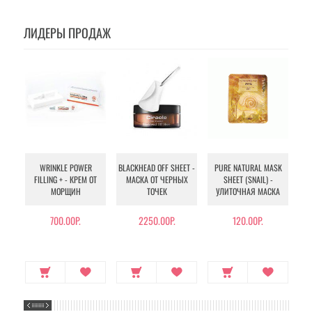
ЛИДЕРЫ ПРОДАЖ
WRINKLE POWER
BLACKHEAD OFF SHEET -
PURE NATURAL MASK
MU
FILLING + - КРЕМ ОТ
МАСКА ОТ ЧЕРНЫХ
SHEET (SNAIL) -
- 
МОРЩИН
ТОЧЕК
УЛИТОЧНАЯ МАСКА
Э
700.00Р.
2250.00Р.
120.00Р.