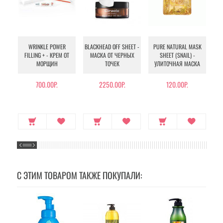
WRINKLE POWER
BLACKHEAD OFF SHEET -
PURE NATURAL MASK
MU
FILLING + - КРЕМ ОТ
МАСКА ОТ ЧЕРНЫХ
SHEET (SNAIL) -
- 
МОРЩИН
ТОЧЕК
УЛИТОЧНАЯ МАСКА
Э
700.00Р.
2250.00Р.
120.00Р.
С ЭТИМ ТОВАРОМ ТАКЖЕ ПОКУПАЛИ: