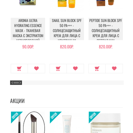
ARONIA ULTRA
SNAIL SUN BLOCK SPF
PEPTIDE SUN BLOCK SPF
C
HYDRATING ESSENCE
50 PA+++ -
50 PA+++ -
MASK - ТКАНЕВАЯ
СОЛНЦЕЗАЩИТНЫЙ
СОЛНЦЕЗАЩИТНЫЙ
С
МАСКА С ЭКСТРАКТОМ
КРЕМ ДЛЯ ЛИЦА С
КРЕМ ДЛЯ ЛИЦА С
ЧЕРНОПЛОДНОЙ
УЛИТОЧНЫМ
ПЕПТИДАМИ
РЯБИНЫ
МУЦИНОМ
90.00Р.
820.00Р.
820.00Р.
АКЦИИ