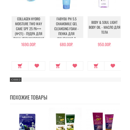
COLLAGEN HYDRO
FABYOU PH 5.5
BODY & SOUL LIGHT
MOISTURE TWO WAY
CHAMOMILE GEL
BODY OIL - МАСЛО ДЛЯ
CAKE SPF 25 PA+++
CLEANSING FOAM -
ТЕЛА
(№21) - ПУДРА ДЛЯ
ПЕНКА ДЛЯ
ЛИЦА УВЛАЖНЯЮЩАЯ
УМЫВАНИЯ С
С КОЛЛАГЕНОМ (№21)
РОМАШКОЙ
1690.00Р.
680.00Р.
950.00Р.
ПОХОЖИЕ ТОВАРЫ