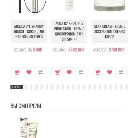
AQUA O2 SHIELD UV
B
ANGLED EYE SHADOW
BEAN CREAM - КРЕМ С
PROTECTION - КРЕМ С
BRUSH - КИСТЬ ДЛЯ
ЭКСТРАКТОМ СОЕВЫХ
КИСЛОРОДОМ 3 В 1
УХ
НАНЕСЕНИЯ ТЕНЕЙ
БОБОВ
SPF50++++
420.00Р.
5382.00Р.
3700.00Р.
570.00Р.
6570.00Р.
4510.00Р.
105
ВЫ СМОТРЕЛИ