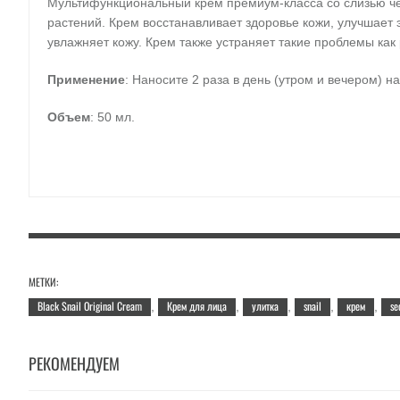
Мультифункциональный крем премиум-класса со слизью че
растений. Крем восстанавливает здоровье кожи, улучшает 
увлажняет кожу. Крем также устраняет такие проблемы ка
Применение
: Наносите 2 раза в день (утром и вечером) 
Объем
: 50 мл.
МЕТКИ:
Black Snail Original Cream
Крем для лица
улитка
snail
крем
se
,
,
,
,
,
РЕКОМЕНДУЕМ