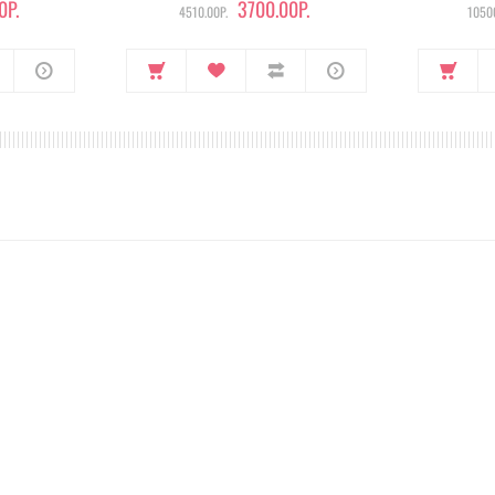
0Р.
3700.00Р.
4510.00Р.
10500