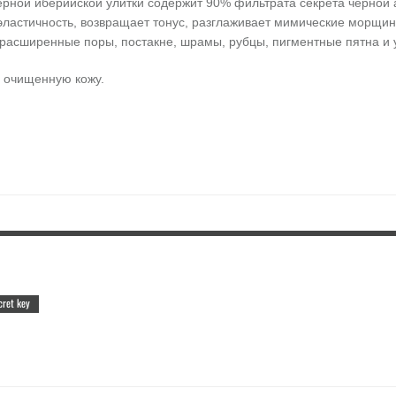
рной иберийской улитки содержит 90% фильтрата секрета черной а
эластичность, возвращает тонус, разглаживает мимические морщины
к расширенные поры, постакне, шрамы, рубцы, пигментные пятна 
на очищенную кожу.
cret key