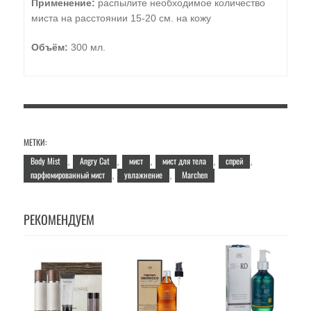
Применение:
распылите необходимое количество
миста на расстоянии 15-20 см. на кожу
Объём:
300 мл.
МЕТКИ:
Body Mist
Angry Cat
мист
мист для тела
спрей
,
,
,
,
,
парфюмированный мист
увлажнение
Marchen
,
,
РЕКОМЕНДУЕМ