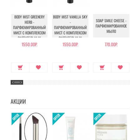
BODY MIST GREENERY
BODY MIST VANILLA SKY
SOAP SMILE CHEESE -
HERB -
-
ПАРФЮМИРОВАННОЕ
ПАРФЮМИРОВАННЫЙ
ПАРФЮМИРОВАННЫЙ
П
МЫЛО
МИСТ С КОМПЛЕКСОМ
МИСТ С КОМПЛЕКСОМ
РАСТИТЕЛЬНЫХ
РАСТИТЕЛЬНЫХ
ЭКСТРАКТОВ
ЭКСТРАКТОВ
1550.00Р.
1550.00Р.
770.00Р.
АКЦИИ