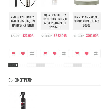
AQUA O2 SHIELD UV
B
ANGLED EYE SHADOW
BEAN CREAM - КРЕМ С
PROTECTION - КРЕМ С
BRUSH - КИСТЬ ДЛЯ
ЭКСТРАКТОМ СОЕВЫХ
КИСЛОРОДОМ 3 В 1
УХ
НАНЕСЕНИЯ ТЕНЕЙ
БОБОВ
SPF50++++
420.00Р.
5382.00Р.
3700.00Р.
570.00Р.
6570.00Р.
4510.00Р.
105
ВЫ СМОТРЕЛИ