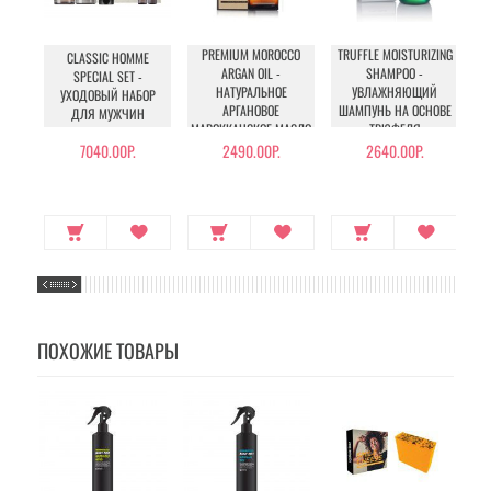
PREMIUM MOROCCO
TRUFFLE MOISTURIZING
CLASSIC HOMME
U
ARGAN OIL -
SHAMPOO -
SPECIAL SET -
НАТУРАЛЬНОЕ
УВЛАЖНЯЮЩИЙ
УХОДОВЫЙ НАБОР
У
АРГАНОВОЕ
ШАМПУНЬ НА ОСНОВЕ
ДЛЯ МУЖЧИН
МАРОККАНСКОЕ МАСЛО
ТРЮФЕЛЯ
ДЛЯ ВОЛОС
7040.00Р.
2490.00Р.
2640.00Р.
ПОХОЖИЕ ТОВАРЫ