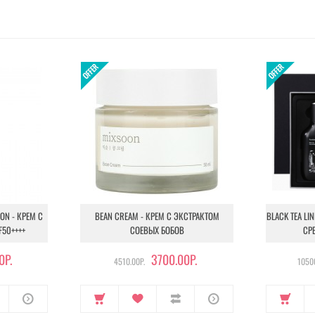
ION - КРЕМ С
BEAN CREAM - КРЕМ С ЭКСТРАКТОМ
BLACK TEA LI
F50++++
СОЕВЫХ БОБОВ
СР
0Р.
3700.00Р.
4510.00Р.
10500