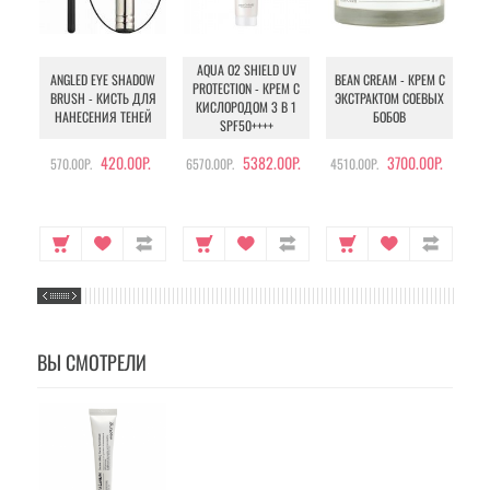
AQUA O2 SHIELD UV
B
ANGLED EYE SHADOW
BEAN CREAM - КРЕМ С
PROTECTION - КРЕМ С
BRUSH - КИСТЬ ДЛЯ
ЭКСТРАКТОМ СОЕВЫХ
КИСЛОРОДОМ 3 В 1
УХ
НАНЕСЕНИЯ ТЕНЕЙ
БОБОВ
SPF50++++
420.00Р.
5382.00Р.
3700.00Р.
570.00Р.
6570.00Р.
4510.00Р.
105
ВЫ СМОТРЕЛИ