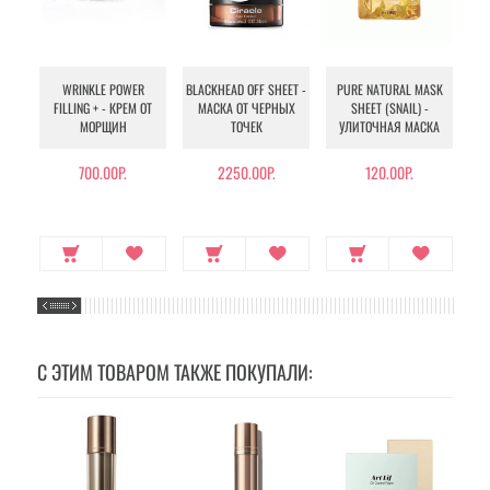
WRINKLE POWER
BLACKHEAD OFF SHEET -
PURE NATURAL MASK
MU
FILLING + - КРЕМ ОТ
МАСКА ОТ ЧЕРНЫХ
SHEET (SNAIL) -
- 
МОРЩИН
ТОЧЕК
УЛИТОЧНАЯ МАСКА
Э
700.00Р.
2250.00Р.
120.00Р.
С ЭТИМ ТОВАРОМ ТАКЖЕ ПОКУПАЛИ: