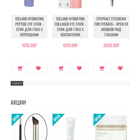
C
ICELAND HYDRATING
ICELAND HYDRATING
EYEPHALT EYECREAM
DAR
PEPTIDE EYE STICK -
COLLAGEN EYE STICK -
FOR EYEBAGS - КРЕМ ОТ
К
СТИК ДЛЯ ГЛАЗ С
СТИК ДЛЯ ГЛАЗ С
МЕШКОВ ПОД
М
ПЕПТИДАМИ
КОЛЛАГЕНОМ
ГЛАЗАМИ
1070.00Р.
1070.00Р.
3930.00Р.
АКЦИИ