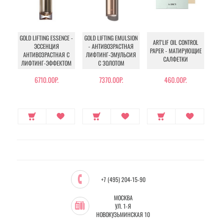
GO
GOLD LIFTING ESSENCE -
GOLD LIFTING EMULSION
ART'LIF OIL CONTROL
FO
ЭССЕНЦИЯ
- АНТИВОЗРАСТНАЯ
PAPER - МАТИРУЮЩИЕ
АНТИВОЗРАСТНАЯ С
ЛИФТИНГ-ЭМУЛЬСИЯ
САЛФЕТКИ
ЛИФТИНГ-ЭФФЕКТОМ
С ЗОЛОТОМ
Т
6710.00Р.
7370.00Р.
460.00Р.
+7 (495) 204-15-90
МОСКВА
УЛ. 1-Я
НОВОКУЗЬМИНСКАЯ 10