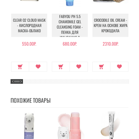
FABYOU PH 5.5
CLEAR O2 CLOUD MASK
CROCODILE OIL CREAM -
UR
CHAMOMILE GEL
- КИСЛОРОДНАЯ
КРЕМ НА ОСНОВЕ ЖИРА
CLEANSING FOAM -
МАСКА-ОБЛАКО
КРОКОДИЛА
УВ
ПЕНКА ДЛЯ
УМЫВАНИЯ С
РОМАШКОЙ
550.00Р.
680.00Р.
2310.00Р.
ПОХОЖИЕ ТОВАРЫ