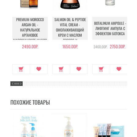
PREMIUM MOROCCO
SALMON OIL & PEPTIDE
BOTALINUM AMPOULE -
ARGAN OIL -
VITAL CREAM -
W
ЛИФТИНГ АМПУЛА С
НАТУРАЛЬНОЕ
ОМОЛАЖИВАЮЩИЙ
ЭФФЕКТОМ БОТОКСА
АРГАНОВОЕ
КРЕМ С МАСЛОМ
МАРОККАНСКОЕ МАСЛО
ЛОСОСЯ И
ДЛЯ ВОЛОС
ПЕПТИДАМИ
2490.00Р.
1650.00Р.
2750.00Р.
3460.00Р.
ПОХОЖИЕ ТОВАРЫ