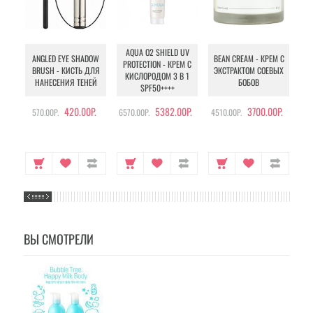
AQUA O2 SHIELD UV
B
ANGLED EYE SHADOW
BEAN CREAM - КРЕМ С
PROTECTION - КРЕМ С
BRUSH - КИСТЬ ДЛЯ
ЭКСТРАКТОМ СОЕВЫХ
КИСЛОРОДОМ 3 В 1
УХ
НАНЕСЕНИЯ ТЕНЕЙ
БОБОВ
SPF50++++
420.00Р.
5382.00Р.
3700.00Р.
570.00Р.
6570.00Р.
4510.00Р.
105
ВЫ СМОТРЕЛИ