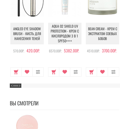
AQUA O2 SHIELD UV
B
ANGLED EYE SHADOW
BEAN CREAM - КРЕМ С
PROTECTION - КРЕМ С
BRUSH - КИСТЬ ДЛЯ
ЭКСТРАКТОМ СОЕВЫХ
КИСЛОРОДОМ 3 В 1
УХ
НАНЕСЕНИЯ ТЕНЕЙ
БОБОВ
SPF50++++
420.00Р.
5382.00Р.
3700.00Р.
570.00Р.
6570.00Р.
4510.00Р.
105
ВЫ СМОТРЕЛИ