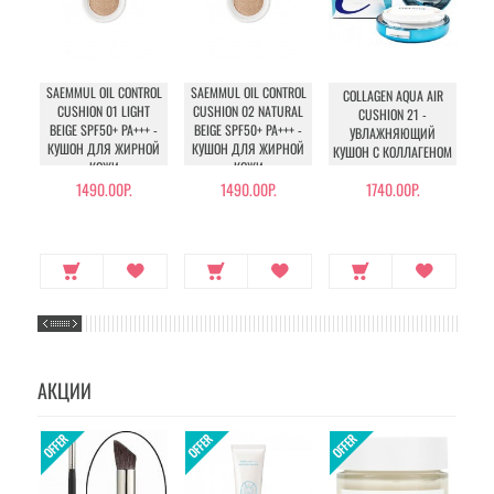
SAEMMUL OIL CONTROL
SAEMMUL OIL CONTROL
COLLAGEN AQUA AIR
C
CUSHION 01 LIGHT
CUSHION 02 NATURAL
CUSHION 21 -
BEIGE SPF50+ PA+++ -
BEIGE SPF50+ PA+++ -
УВЛАЖНЯЮЩИЙ
КУШОН ДЛЯ ЖИРНОЙ
КУШОН ДЛЯ ЖИРНОЙ
КУШОН С КОЛЛАГЕНОМ
КУ
КОЖИ
КОЖИ
1490.00Р.
1490.00Р.
1740.00Р.
АКЦИИ