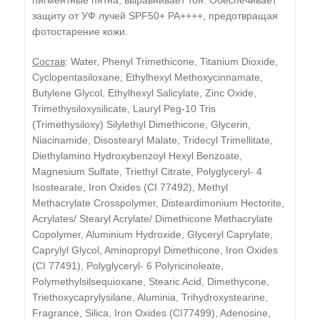
пигментные пятна, выравнивает тон. Обеспечивает
защиту от УФ лучей SPF50+ PA++++, предотвращая
фотостарение кожи.
Состав
: Water, Phenyl Trimethicone, Titanium Dioxide,
Cyclopentasiloxane, Ethylhexyl Methoxycinnamate,
Butylene Glycol, Ethylhexyl Salicylate, Zinc Oxide,
Trimethysiloxysilicate, Lauryl Peg-10 Tris
(Trimethysiloxy) Silylethyl Dimethicone, Glycerin,
Niacinamide, Disostearyl Malate, Tridecyl Trimellitate,
Diethylamino Hydroxybenzoyl Hexyl Benzoate,
Magnesium Sulfate, Triethyl Citrate, Polyglyceryl- 4
Isostearate, Iron Oxides (CI 77492), Methyl
Methacrylate Crosspolymer, Disteardimonium Hectorite,
Acrylates/ Stearyl Acrylate/ Dimethicone Methacrylate
Copolymer, Aluminium Hydroxide, Glyceryl Caprylate,
Caprylyl Glycol, Aminopropyl Dimethicone, Iron Oxides
(CI 77491), Polyglyceryl- 6 Polyricinoleate,
Polymethylsilsequioxane, Stearic Acid, Dimethycone,
Triethoxycaprylysilane, Aluminia, Trihydroxystearine,
Fragrance, Silica, Iron Oxides (CI77499), Adenosine,