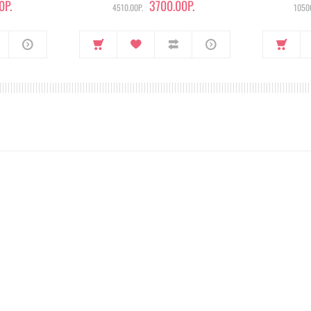
0Р.
3700.00Р.
4510.00Р.
10500