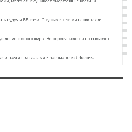
инами, мягко отшелушивает омертвевшие клетки и
ыть пудру и ББ-крем. С тушью и тенями пенка также
ыделение кожного жира. Не пересушивает и не вызывает
ляет круги под глазами и черные точки).Черника
водой. Использовать утром и вечером. Подходит для