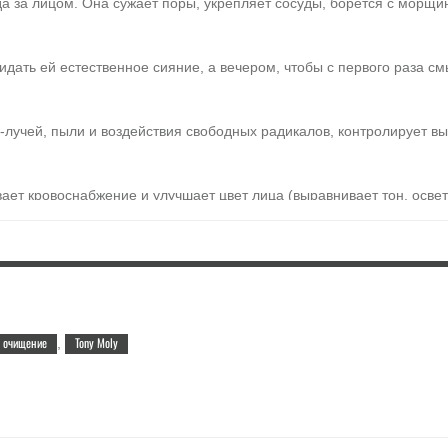
да за лицом. Она сужает поры, укрепляет сосуды, борется с морщ
идать ей естественное сияние, а вечером, чтобы с первого раза см
Ф-лучей, пыли и воздействия свободных радикалов, контролирует в
вает кровоснабжение и улучшает цвет лица (выравнивает тон, освет
вращает сияние, омолаживает.
 кожей: экстракт черники борется с воспалениями.
ить немного воды и взбить в пену. Нанести на лицо. Смыть теплой 
очищение
Tony Moly
,