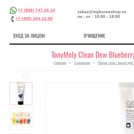
+7 (906) 747-26-14
zakaz@mykoreashop.ru
пн - пт : 10.00 - 18.00
+7 (495) 204-15-90
УХОД ЗА ЛИЦОМ
ОЧИЩЕНИЕ
TonyMoly Clean Dew Blueberr
»
»
Главная
Очищение
Пенка, гель / мыло дл