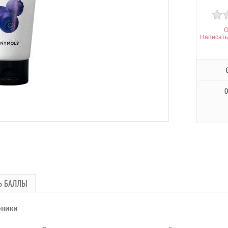
О
Написать
О
Ь БАЛЛЫ
рники