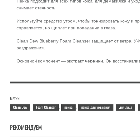
Пенка подходит для всех типов кожи, для демакияжа и ухо
снимает отечность.
Используйте средство утром, чтобы тонизировать кожу и пр
справляется, но щиплет при попадании в глаза.
Clean Dew Blueberry Foam Cleanser защищает от ветра, У
раздражения.
Основной компонент — экстракт
черники
. Он восстанавли
помогает увядающей и дряблой коже: витаминизирует, воз
Пенку используют для ухода за подростковой и проблемной
Применение
: выдавить средство на руку или спонж, добав
ежедневного использования.
МЕТКИ:
Clean Dew
Foam Cleanser
пенка
пенка для умывания
для лица
,
,
,
,
,
Объем
: 180 мл.
РЕКОМЕНДУЕМ