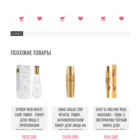
ПОХОЖИЕ ТОВАРЫ
SPIDER WEB MULTI-
SNAIL GALAC-TOX
EASY & VOLUME REAL
HO
CARE TONER - ТОНЕР
REVITAL TONER -
MASCARA - ТУШЬ С
SH
ДЛЯ ЛИЦА С
АНТИВОЗРАСТНОЙ
ЭКСТРАКТОМ ЧЁРНОЙ
ПРОТЕИНАМИ
ТОНЕР ДЛЯ ЛИЦА НА
ИКРЫ ДЛЯ
ПАУТИНЫ ПАУКОВ
ОСНОВЕ МУЦИНА
ПРИДАНИЯ ОБЪЁМА
УЛИТКИ И ФИЛЬТРАТА
РЕСНИЦАМ
1870.00Р.
2690.00Р.
890.00Р.