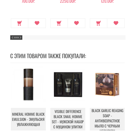
700.00Р.
2250.00Р.
120.00Р.
С ЭТИМ ТОВАРОМ ТАКЖЕ ПОКУПАЛИ:
BLACK GARLIC REAGING
M
VISIBLE DIFFERENCE
MINERAL HOMME BLACK
SOAP -
POR
BLACK SNAIL HOMME
EMULSION - ЭМУЛЬСИЯ
АНТИВОЗРАСТНОЕ
Ч
SET - МУЖСКОЙ НАБОР
УВЛАЖНЯЮЩАЯ
МЫЛО С ЧЕРНЫМ
О
С МУЦИНОМ УЛИТКИ
ЧЕСНОКОМ