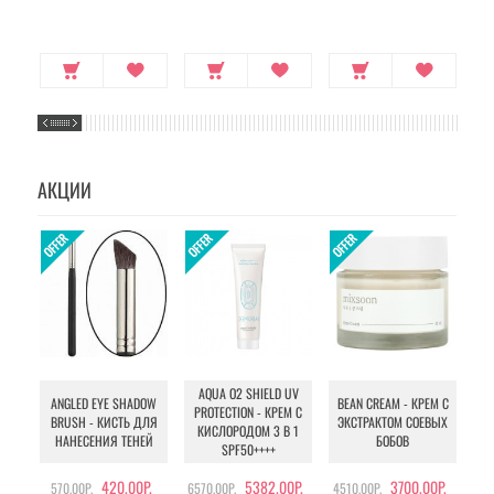
ДРОЖЖЕЙ
АКЦИИ
AQUA O2 SHIELD UV
B
ANGLED EYE SHADOW
BEAN CREAM - КРЕМ С
PROTECTION - КРЕМ С
BRUSH - КИСТЬ ДЛЯ
ЭКСТРАКТОМ СОЕВЫХ
КИСЛОРОДОМ 3 В 1
УХ
НАНЕСЕНИЯ ТЕНЕЙ
БОБОВ
SPF50++++
420.00Р.
5382.00Р.
3700.00Р.
570.00Р.
6570.00Р.
4510.00Р.
105