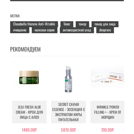
МЕТКИ:
Cleanbello Homme Anti-Wrinkle
Toner
тонер
тонер для лица
,
,
,
,
очищение
мужская серия
антивозрастной уход
deoproce
,
,
,
РЕКОМЕНДУЕМ
SECRET CAVIAR
JEJU FRESH ALOE
WRINKLE POWER
ESSENCE - ЭССЕНЦИЯ С
CREAM - КРЕМ ДЛЯ
FILLING + - КРЕМ ОТ
ЭКСТРАКТОМ ИКРЫ
ЛИЦА С АЛОЭ
МОРЩИН
ПИТАТЕЛЬНАЯ
1480.00Р.
5870.00Р.
700.00Р.