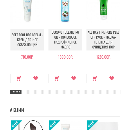
VIT
COCONUT CLEANSING
ALL DAY FINE PORE PEEL
SOFT FOOT DEO CREAM -
OIL - КОКОСОВОЕ
OFF PACK - МАСКА-
КРЕМ ДЛЯ НОГ
ГИДРОФИЛЬНОЕ
ПЛЕНКА ДЛЯ
ОСВЕЖАЮЩИЙ
МАСЛО
ОЧИЩЕНИЯ ПОР
710.00Р.
1690.00Р.
1720.00Р.
АКЦИИ