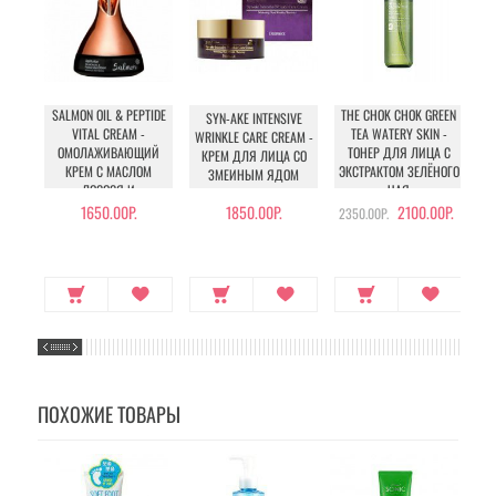
SALMON OIL & PEPTIDE
THE CHOK CHOK GREEN
SYN-AKE INTENSIVE
VITAL CREAM -
TEA WATERY SKIN -
WRINKLE CARE CREAM -
ОМОЛАЖИВАЮЩИЙ
ТОНЕР ДЛЯ ЛИЦА С
КРЕМ ДЛЯ ЛИЦА СО
КРЕМ С МАСЛОМ
ЭКСТРАКТОМ ЗЕЛЁНОГО
ЗМЕИНЫМ ЯДОМ
ЛОСОСЯ И
ЧАЯ
Л
ПЕПТИДАМИ
С
1650.00Р.
1850.00Р.
2100.00Р.
2350.00Р.
ПОХОЖИЕ ТОВАРЫ