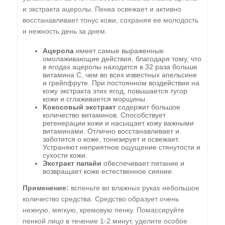
и экстракта ацеролы. Пенка освежает и активно
восстанавливает тонус кожи, сохраняя ее молодость
и нежность день за днем.
Ацерола
имеет самые выраженные
омолаживающие действия, благодаря тому, что
в ягодах ацеролы находится в 32 раза больше
витамина С, чем во всех известных апельсине
и грейпфруте. При постоянном воздействии на
кожу экстракта этих ягод, повышается тугор
кожи и сглаживается морщины.
Кокосовый экстракт
содержит большое
количество витаминов. Способствует
регенерации кожи и насыщает кожу важными
витаминами. Отлично восстанавливает и
заботится о коже, тонизирует и освежает.
Устраняют неприятное ощущение стянутости и
сухости кожи.
Экстракт папайи
обеспечивает питание и
возвращает коже естественное сияние.
Применение:
вспеньте во влажных руках небольшое
количество средства. Средство образует очень
нежную, мягкую, кремовую пенку. Помассируйте
пенкой лицо в течение 1-2 минут, уделите особое