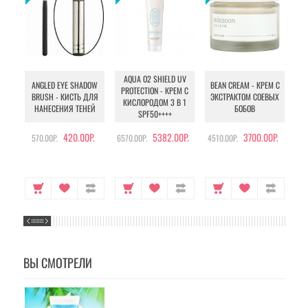
AQUA O2 SHIELD UV
B
ANGLED EYE SHADOW
BEAN CREAM - КРЕМ С
PROTECTION - КРЕМ С
BRUSH - КИСТЬ ДЛЯ
ЭКСТРАКТОМ СОЕВЫХ
КИСЛОРОДОМ 3 В 1
УХ
НАНЕСЕНИЯ ТЕНЕЙ
БОБОВ
SPF50++++
420.00Р.
5382.00Р.
3700.00Р.
570.00Р.
6570.00Р.
4510.00Р.
105
ВЫ СМОТРЕЛИ