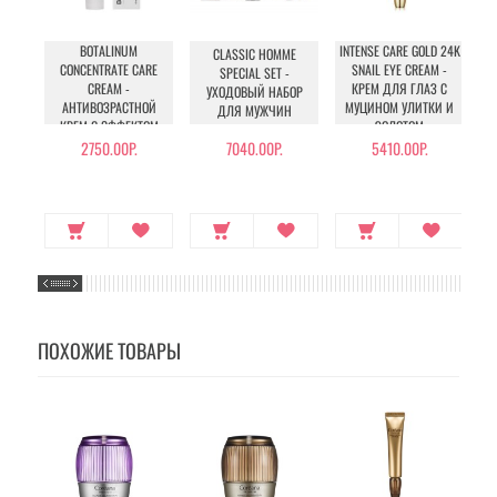
BOTALINUM
INTENSE CARE GOLD 24K
S
CLASSIC HOMME
CONCENTRATE CARE
SNAIL EYE CREAM -
SPECIAL SET -
CREAM -
КРЕМ ДЛЯ ГЛАЗ С
УХОДОВЫЙ НАБОР
АНТИВОЗРАСТНОЙ
МУЦИНОМ УЛИТКИ И
ДЛЯ МУЖЧИН
КРЕМ С ЭФФЕКТОМ
ЗОЛОТОМ
БОТОКСА
2750.00Р.
7040.00Р.
5410.00Р.
ПОХОЖИЕ ТОВАРЫ