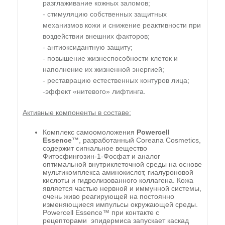
разглаживание кожных заломов;
- стимуляцию собственных защитных
механизмов кожи и снижение реактивности при
воздействии внешних факторов;
- антиоксидантную защиту;
- повышение жизнеспособности клеток и
наполнение их жизненной энергией;
- реставрацию естественных контуров лица;
-эффект «нитевого» лифтинга.
Активные компоненты в составе:
Комплекс самоомоложения
Powercell
Essence™
, разработанный Coreana Cosmetics,
содержит сигнальное вещество
Фитосфингозин-1-Фосфат и аналог
оптимальной внутриклеточной среды на основе
мультикомплекса аминокислот, гиалуроновой
кислоты и гидролизованного коллагена. Кожа
является частью нервной и иммунной системы,
очень живо реагирующей на постоянно
изменяющиеся импульсы окружающей среды.
Powercell Essence™ при контакте с
рецепторами эпидермиса запускает каскад