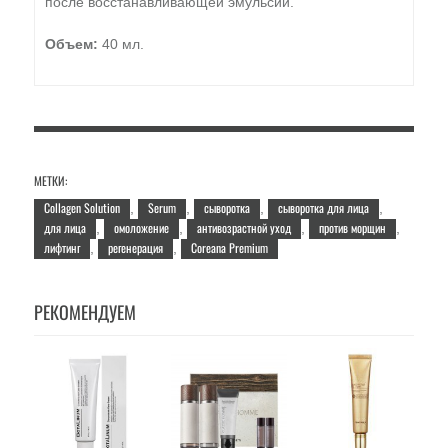
после восстанавливающей эмульсии.
Объем:
40 мл.
МЕТКИ:
Collagen Solution
Serum
сыворотка
сыворотка для лица
,
,
,
,
для лица
омоложение
антивозрастной уход
против морщин
,
,
,
,
лифтинг
регенерация
Coreana Premium
,
,
РЕКОМЕНДУЕМ