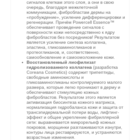
сигналов клеткам этого слоя, а они в свою
очередь, благодаря межклеточной
коммуникации, фибробластам дермы на
«пробуждение», усиление дифференцировки и
регенерации. Причём Powercell Essence™
обеспечивает проведение сигналов с
поверхности кожи непосредственно к ядру
фибробластов без посредников! Результатом
является усиление синтеза коллагена,
эластина, гликозаминогликанов и
протеогликанов, и, соответственно,
самообновление и самоомоложение кожи.
Восстановленный лиофилизат
гидролизованного коллагена
(разработка
Coreana Cosmetics) содержит трипептиды,
свободные аминокислоты и
гликозаминогликаны контролируемого малого
размера, которые легко проникают в дерму и
обеспечивают стимуляцию кожных
фибробластов. Результатом этого является
активизация биосинтеза кожного матрикса,
нормализация гидробаланса кожи и защита от
трансэпидермальной потери воды, лифтинг-
эффект и общее укрепление фибриллярной
сети: выравнивается микрорельеф кожных
покровов, морщинки разглаживаются изнутри,
контуры лица реставрируются, и устраняются
возрастные изменения.