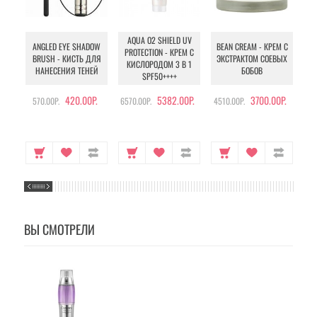
AQUA O2 SHIELD UV
B
ANGLED EYE SHADOW
BEAN CREAM - КРЕМ С
PROTECTION - КРЕМ С
BRUSH - КИСТЬ ДЛЯ
ЭКСТРАКТОМ СОЕВЫХ
КИСЛОРОДОМ 3 В 1
УХ
НАНЕСЕНИЯ ТЕНЕЙ
БОБОВ
SPF50++++
420.00Р.
5382.00Р.
3700.00Р.
570.00Р.
6570.00Р.
4510.00Р.
105
ВЫ СМОТРЕЛИ