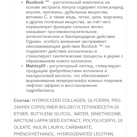
Burdock ™
- растительный комплекса на
основе экстракта лопуха содержит полисахарид
инулин, протеины, дубильные вещества,
витамин С, а также медь, титан, цинк, марганец
и другие полезные вещества, за счёт чего
нормализует функцию сальных желез,
оказывает противовоспалительное,
антисептическое и бактерицидное действие.
Однако, особого внимания заслуживает
омолаживающее действие Burdock ™: он
подавляет действие коллагеназы и
стимулирует синтетические процессы в дерме с
образованием нового коллагена.
Matrixyl® -
регуляторный пептид, стимулирует
продукцию фибробластами коллагена и
гиалуроновой кислоты, что обеспечивает
выравнивание микрорельефа кожных покровов,
лифтинг-эффект и восстановление
гидробаланса.
Состав:
HYDROLYZED COLLAGEN, GLYCERIN, PEG-
240/HDI COPOLYMER BIS-DECYLTETRADECETH-20
ETHER, BUTYLENE GLYCOL, WATER, DIMETHICONE,
ARCTIUM LAPPA SEED EXTRACT, POLYGLYCERYL-10
OLEATE, INULIN LAURYL CARBAMATE,
PHENOXYETHANOL, HYDROGENATED LECITHIN,