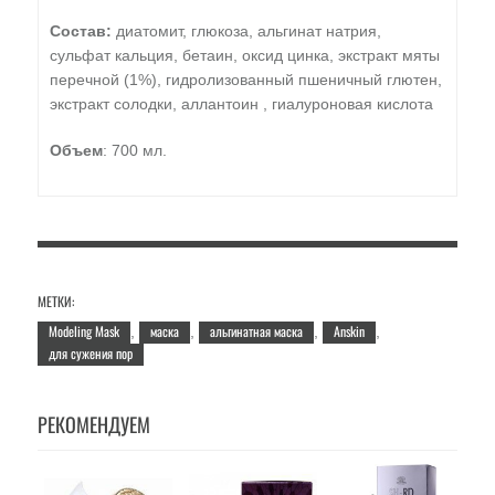
Состав:
диатомит, глюкоза, альгинат натрия,
сульфат кальция, бетаин, оксид цинка, экстракт мяты
перечной (1%), гидролизованный пшеничный глютен,
экстракт солодки, аллантоин , гиалуроновая кислота
Объем
: 700 мл.
МЕТКИ:
Modeling Mask
маска
альгинатная маска
Anskin
,
,
,
,
для сужения пор
РЕКОМЕНДУЕМ