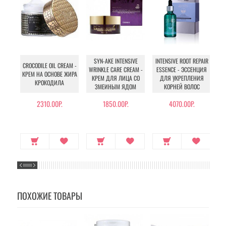
SYN-AKE INTENSIVE
INTENSIVE ROOT REPAIR
CROCODILE OIL CREAM -
C
WRINKLE CARE CREAM -
ESSENCE - ЭССЕНЦИЯ
КРЕМ НА ОСНОВЕ ЖИРА
КРЕМ ДЛЯ ЛИЦА СО
ДЛЯ УКРЕПЛЕНИЯ
КРОКОДИЛА
ЗМЕИНЫМ ЯДОМ
КОРНЕЙ ВОЛОС
2310.00Р.
1850.00Р.
4070.00Р.
ПОХОЖИЕ ТОВАРЫ