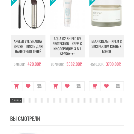
AQUA O2 SHIELD UV
B
ANGLED EYE SHADOW
BEAN CREAM - КРЕМ С
PROTECTION - КРЕМ С
BRUSH - КИСТЬ ДЛЯ
ЭКСТРАКТОМ СОЕВЫХ
КИСЛОРОДОМ 3 В 1
УХ
НАНЕСЕНИЯ ТЕНЕЙ
БОБОВ
SPF50++++
420.00Р.
5382.00Р.
3700.00Р.
570.00Р.
6570.00Р.
4510.00Р.
105
ВЫ СМОТРЕЛИ