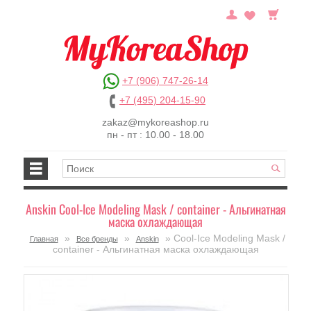
+7 (906) 747-26-14
+7 (495) 204-15-90
zakaz@mykoreashop.ru
пн - пт : 10.00 - 18.00
Anskin Cool-Ice Modeling Mask / container - Альгинатная
маска охлаждающая
»
»
» Cool-Ice Modeling Mask /
Главная
Все бренды
Anskin
container - Альгинатная маска охлаждающая