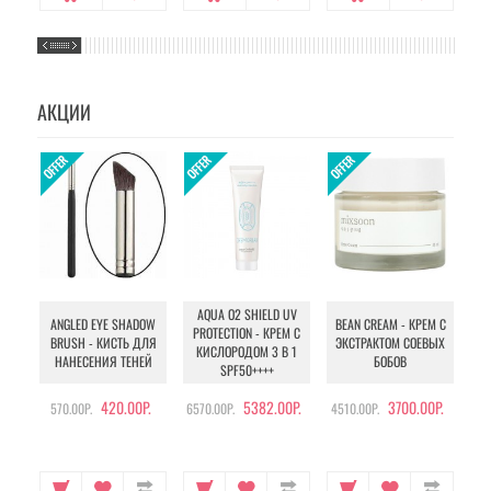
АКЦИИ
AQUA O2 SHIELD UV
B
ANGLED EYE SHADOW
BEAN CREAM - КРЕМ С
PROTECTION - КРЕМ С
BRUSH - КИСТЬ ДЛЯ
ЭКСТРАКТОМ СОЕВЫХ
КИСЛОРОДОМ 3 В 1
УХ
НАНЕСЕНИЯ ТЕНЕЙ
БОБОВ
SPF50++++
420.00Р.
5382.00Р.
3700.00Р.
570.00Р.
6570.00Р.
4510.00Р.
105