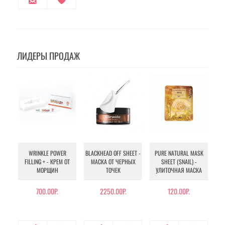
ЛИДЕРЫ ПРОДАЖ
WRINKLE POWER
BLACKHEAD OFF SHEET -
PURE NATURAL MASK
MU
FILLING + - КРЕМ ОТ
МАСКА ОТ ЧЕРНЫХ
SHEET (SNAIL) -
- 
МОРЩИН
ТОЧЕК
УЛИТОЧНАЯ МАСКА
Э
700.00Р.
2250.00Р.
120.00Р.