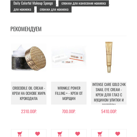
Daily Colorful Makeup Sponge
спонжи для нанесения макияжа
,
,
для макияжа
спонжи для макияжа
,
РЕКОМЕНДУЕМ
INTENSE CARE GOLD 24K
CROCODILE OIL CREAM -
WRINKLE POWER
SNAIL EYE CREAM -
M
КРЕМ НА ОСНОВЕ ЖИРА
FILLING + - КРЕМ ОТ
КРЕМ ДЛЯ ГЛАЗ С
КРОКОДИЛА
МОРЩИН
МУЦИНОМ УЛИТКИ И
(
ЗОЛОТОМ
ЛИ
С 
2310.00Р.
700.00Р.
5410.00Р.