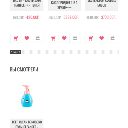
BRUSH - КИСТЬ ДЛЯ
ЭКСТРАКТОМ СОЕВЫХ
КИСЛОРОДОМ 3 В 1
УХ
НАНЕСЕНИЯ ТЕНЕЙ
БОБОВ
SPF50++++
420.00Р.
5382.00Р.
3700.00Р.
570.00Р.
6570.00Р.
4510.00Р.
105
ВЫ СМОТРЕЛИ
DEEP CLEAN BONOBONO
FOAM CLEANSER -