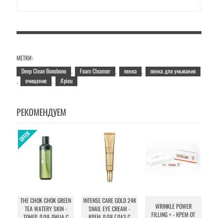
МЕТКИ:
Deep Clean Bonobono
Foam Cleanser
пенка
пенка для умывания
,
,
,
очищение
A'pieu
,
,
РЕКОМЕНДУЕМ
THE CHOK CHOK GREEN
INTENSE CARE GOLD 24K
WRINKLE POWER
CL
TEA WATERY SKIN -
SNAIL EYE CREAM -
FILLING + - КРЕМ ОТ
ТОНЕР ДЛЯ ЛИЦА С
КРЕМ ДЛЯ ГЛАЗ С