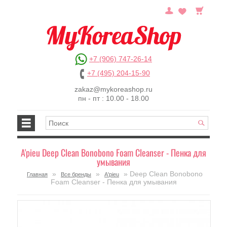
+7 (906) 747-26-14
+7 (495) 204-15-90
zakaz@mykoreashop.ru
пн - пт : 10.00 - 18.00
A'pieu Deep Clean Bonobono Foam Cleanser - Пенка для
умывания
»
»
» Deep Clean Bonobono
Главная
Все бренды
A'pieu
Foam Cleanser - Пенка для умывания