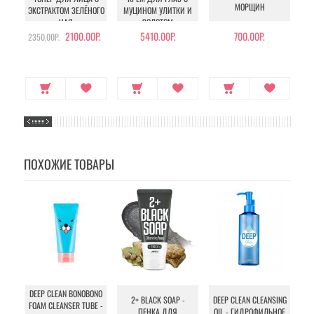
МОРЩИН
ЭКСТРАКТОМ ЗЕЛЁНОГО
МУЦИНОМ УЛИТКИ И
ЧАЯ
ЗОЛОТОМ
2100.00Р.
5410.00Р.
700.00Р.
2350.00Р.
ПОХОЖИЕ ТОВАРЫ
MI
DEEP CLEAN BONOBONO
2+ BLACK SOAP -
DEEP CLEAN CLEANSING
FOAM CLEANSER TUBE -
ПЕНКА ДЛЯ
OIL - ГИДРОФИЛЬНОЕ