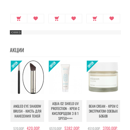
АКЦИИ
AQUA O2 SHIELD UV
B
ANGLED EYE SHADOW
BEAN CREAM - КРЕМ С
PROTECTION - КРЕМ С
BRUSH - КИСТЬ ДЛЯ
ЭКСТРАКТОМ СОЕВЫХ
КИСЛОРОДОМ 3 В 1
УХ
НАНЕСЕНИЯ ТЕНЕЙ
БОБОВ
SPF50++++
420.00Р.
5382.00Р.
3700.00Р.
570.00Р.
6570.00Р.
4510.00Р.
105