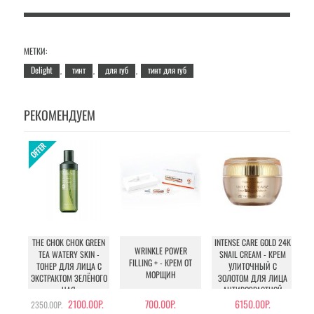
МЕТКИ:
Delight
тинт
для губ
тинт для губ
,
,
,
РЕКОМЕНДУЕМ
THE CHOK CHOK GREEN
INTENSE CARE GOLD 24K
WRINKLE POWER
U
TEA WATERY SKIN -
SNAIL CREAM - КРЕМ
FILLING + - КРЕМ ОТ
ТОНЕР ДЛЯ ЛИЦА С
УЛИТОЧНЫЙ С
МОРЩИН
У
ЭКСТРАКТОМ ЗЕЛЁНОГО
ЗОЛОТОМ ДЛЯ ЛИЦА
ЧАЯ
АНТИВОЗРАСТНОЙ
2100.00Р.
700.00Р.
6150.00Р.
2350.00Р.