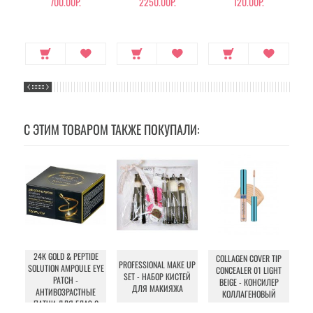
700.00Р.
2250.00Р.
120.00Р.
С ЭТИМ ТОВАРОМ ТАКЖЕ ПОКУПАЛИ:
24K GOLD & PEPTIDE
COLLAGEN COVER TIP
AL
PROFESSIONAL MAKE UP
SOLUTION AMPOULE EYE
CONCEALER 01 LIGHT
SET - НАБОР КИСТЕЙ
PATCH -
BEIGE - КОНСИЛЕР
ДЛЯ МАКИЯЖА
АНТИВОЗРАСТНЫЕ
КОЛЛАГЕНОВЫЙ
ПАТЧИ ДЛЯ ГЛАЗ С