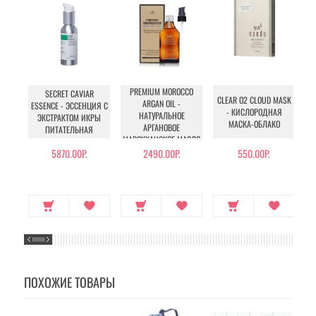
PREMIUM MOROCCO
SECRET CAVIAR
CLEAR O2 CLOUD MASK
ARGAN OIL -
ESSENCE - ЭССЕНЦИЯ С
- КИСЛОРОДНАЯ
НАТУРАЛЬНОЕ
E
ЭКСТРАКТОМ ИКРЫ
МАСКА-ОБЛАКО
АРГАНОВОЕ
ПИТАТЕЛЬНАЯ
МАРОККАНСКОЕ МАСЛО
К
ДЛЯ ВОЛОС
5870.00Р.
2490.00Р.
550.00Р.
ПОХОЖИЕ ТОВАРЫ