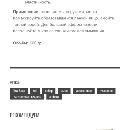
эластичность.
Применение
: вспеньте мыло руками, мягко
помассируйте образовавшейся пенкой лицо, смойте
теплой водой. Для большей эффективности
используйте мыло со спонжиком для умывания.
Объём:
100 гр.
МЕТКИ:
Dew Soap
set
набор
мыло
увлажнение
очищение
,
,
,
,
,
,
гиалуроновая кислота
aminow
,
РЕКОМЕНДУЕМ