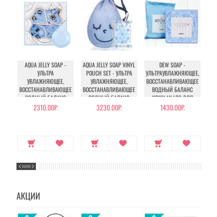
AQUA JELLY SOAP -
AQUA JELLY SOAP VINYL
DEW SOAP -
SU
УЛЬТРА
POUCH SET - УЛЬТРА
УЛЬТРАУВЛАЖНЯЮЩЕЕ,
УВЛАЖНЯЮЩЕЕ,
УВЛАЖНЯЮЩЕЕ,
ВОССТАНАВЛИВАЮЩЕЕ
ВОССТАНАВЛИВАЮЩЕЕ
ВОССТАНАВЛИВАЮЩЕЕ
ВОДНЫЙ БАЛАНС
ВО
ВОДНЫЙ БАЛАНС
ВОДНЫЙ БАЛАНС
КОЖИ МЫЛО ДЛЯ
КОЖИ МЫЛО-ЖЕЛЕ С
КОЖИ МЫЛО-ЖЕЛЕ С
ЛИЦА С КОМПЛЕКСОМ
СК
2310.00Р.
3230.00Р.
1430.00Р.
КОМПЛЕКСОМ
КОМПЛЕКСОМ
АМИНОКИСЛОТ
АМИНОКИСЛОТ
АМИНОКИСЛОТ
АКЦИИ