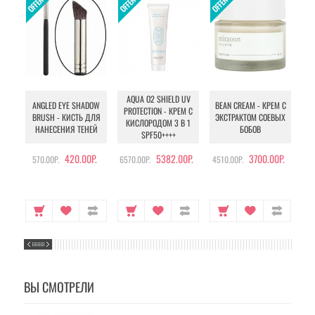
AQUA O2 SHIELD UV
B
ANGLED EYE SHADOW
BEAN CREAM - КРЕМ С
PROTECTION - КРЕМ С
BRUSH - КИСТЬ ДЛЯ
ЭКСТРАКТОМ СОЕВЫХ
КИСЛОРОДОМ 3 В 1
УХ
НАНЕСЕНИЯ ТЕНЕЙ
БОБОВ
SPF50++++
420.00Р.
5382.00Р.
3700.00Р.
570.00Р.
6570.00Р.
4510.00Р.
105
ВЫ СМОТРЕЛИ