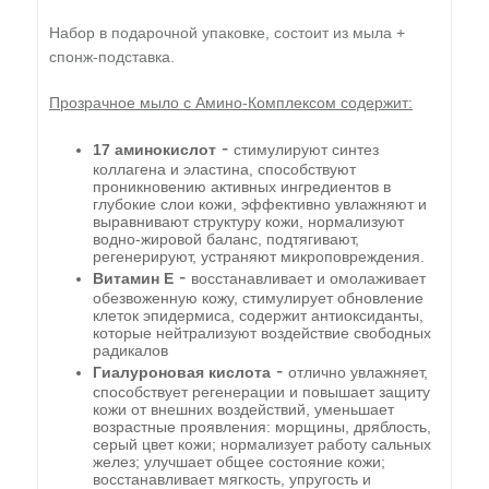
Набор в подарочной упаковке, состоит из мыла +
спонж-подставка.
Прозрачное мыло с Амино-Комплексом содержит:
-
17 аминокислот
стимулируют синтез
коллагена и эластина, способствуют
проникновению активных ингредиентов в
глубокие слои кожи, эффективно увлажняют и
выравнивают структуру кожи, нормализуют
водно-жировой баланс, подтягивают,
регенерируют, устраняют микроповреждения.
-
Витамин Е
восстанавливает и омолаживает
обезвоженную кожу, стимулирует обновление
клеток эпидермиса, содержит антиоксиданты,
которые нейтрализуют воздействие свободных
радикалов
-
Гиалуроновая кислота
отлично увлажняет,
способствует регенерации и повышает защиту
кожи от внешних воздействий, уменьшает
возрастные проявления: морщины, дряблость,
серый цвет кожи; нормализует работу сальных
желез; улучшает общее состояние кожи;
восстанавливает мягкость, упругость и