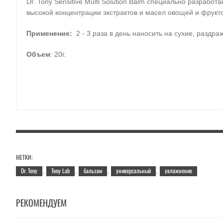
Dr. Tony Sensitive Multi Solution Balm специально разраб
высокой концентрации экстрактов и масел овощей и фрукто
Применение:
2 - 3 раза в день наносить на сухие, раздра
Объем
: 20г.
МЕТКИ:
Dr. Tony
Tony Lab
бальзам
универсальный
увлажнение
,
,
,
,
РЕКОМЕНДУЕМ