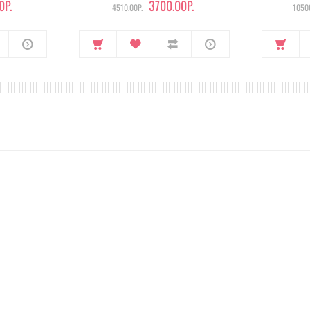
0Р.
3700.00Р.
4510.00Р.
10500