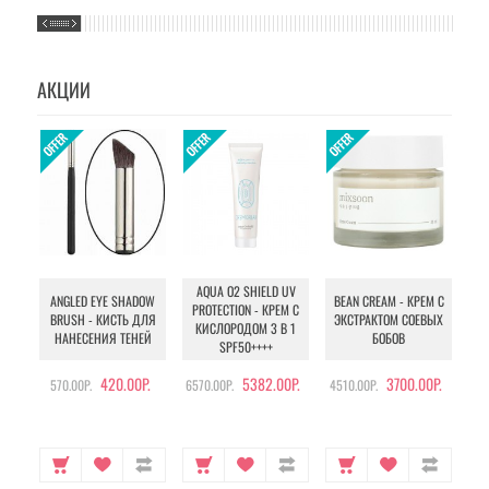
АКЦИИ
AQUA O2 SHIELD UV
B
ANGLED EYE SHADOW
BEAN CREAM - КРЕМ С
PROTECTION - КРЕМ С
BRUSH - КИСТЬ ДЛЯ
ЭКСТРАКТОМ СОЕВЫХ
КИСЛОРОДОМ 3 В 1
УХ
НАНЕСЕНИЯ ТЕНЕЙ
БОБОВ
SPF50++++
420.00Р.
5382.00Р.
3700.00Р.
570.00Р.
6570.00Р.
4510.00Р.
105