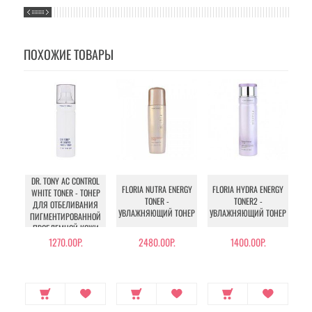
ПОХОЖИЕ ТОВАРЫ
DR. TONY AC CONTROL
F
FLORIA NUTRA ENERGY
FLORIA HYDRA ENERGY
WHITE TONER - ТОНЕР
T
TONER -
TONER2 -
ДЛЯ ОТБЕЛИВАНИЯ
УВЛАЖНЯЮЩИЙ ТОНЕР
УВЛАЖНЯЮЩИЙ ТОНЕР
ПИГМЕНТИРОВАННОЙ
ПРОБЛЕМНОЙ КОЖИ
1270.00Р.
2480.00Р.
1400.00Р.