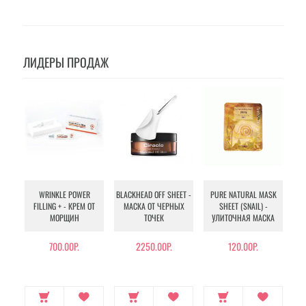
ЛИДЕРЫ ПРОДАЖ
WRINKLE POWER
BLACKHEAD OFF SHEET -
PURE NATURAL MASK
MU
FILLING + - КРЕМ ОТ
МАСКА ОТ ЧЕРНЫХ
SHEET (SNAIL) -
- 
МОРЩИН
ТОЧЕК
УЛИТОЧНАЯ МАСКА
Э
700.00Р.
2250.00Р.
120.00Р.