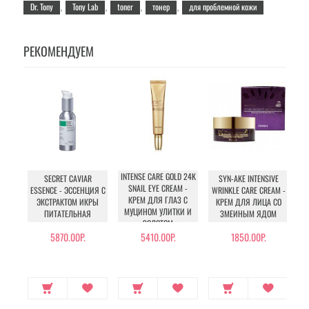
Dr. Tony
Tony Lab
toner
тонер
для проблемной кожи
,
,
,
,
РЕКОМЕНДУЕМ
INTENSE CARE GOLD 24K
SECRET CAVIAR
SYN-AKE INTENSIVE
I
SNAIL EYE CREAM -
ESSENCE - ЭССЕНЦИЯ С
WRINKLE CARE CREAM -
E
КРЕМ ДЛЯ ГЛАЗ С
ЭКСТРАКТОМ ИКРЫ
КРЕМ ДЛЯ ЛИЦА СО
МУЦИНОМ УЛИТКИ И
ПИТАТЕЛЬНАЯ
ЗМЕИНЫМ ЯДОМ
ЗОЛОТОМ
5870.00Р.
5410.00Р.
1850.00Р.