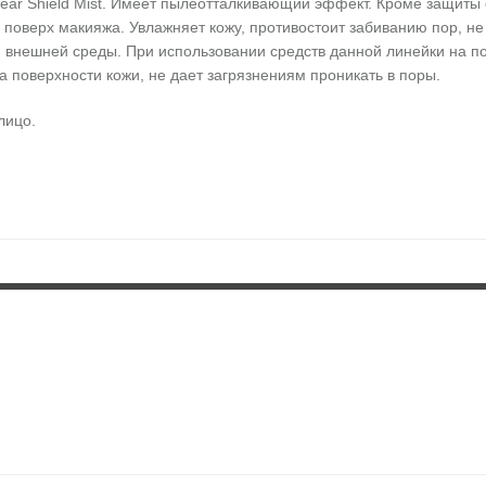
lear Shield Mist. Имеет пылеотталкивающий эффект. Кроме защиты 
поверх макияжа. Увлажняет кожу, противостоит забиванию пор, не 
я внешней среды. При использовании средств данной линейки на п
а поверхности кожи, не дает загрязнениям проникать в поры.
лицо.