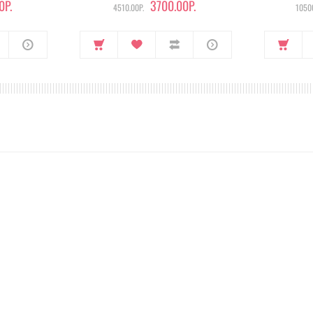
0Р.
3700.00Р.
4510.00Р.
10500