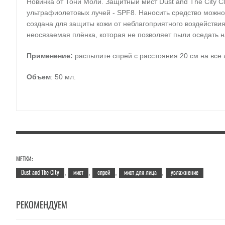
Новинка от Тони Моли. Защитный мист Dust and The City C
ультрафиолетовых лучей - SPF8. Наносить средство можно 
создана для защиты кожи от неблагоприятного воздействи
неосязаемая плёнка, которая не позволяет пыли оседать н
Применение:
распылите спрей с расстояния 20 см на все 
Объем
: 50 мл.
МЕТКИ:
Dust and The City
мист
спрей
мист для лица
увлажнение
,
,
,
,
РЕКОМЕНДУЕМ