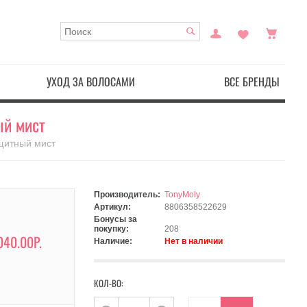
УХОД ЗА ВОЛОСАМИ
ВСЕ БРЕНДЫ
ый мист
ащитный мист
Производитель:
TonyMoly
Артикул:
8806358522629
Бонусы за
покупку:
208
040.00Р.
Наличие:
Нет в наличии
КОЛ-ВО: