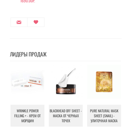
1690.00Р.
ЛИДЕРЫ ПРОДАЖ
WRINKLE POWER
BLACKHEAD OFF SHEET -
PURE NATURAL MASK
MU
FILLING + - КРЕМ ОТ
МАСКА ОТ ЧЕРНЫХ
SHEET (SNAIL) -
- 
МОРЩИН
ТОЧЕК
УЛИТОЧНАЯ МАСКА
Э