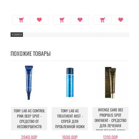
ПОХОЖИЕ ТОВАРЫ
INTENSE CARE BEE
TONY LAB AC CONTROL
TONY LAB AC
PROPOLIS SPOT
PINK DEEP SPOT -
TREATMENT MIST -
PR
OINTMENT - СРЕДСТВО
СРЕДСТВО ОТ
СПРЕЙ ДЛЯ
ДЛЯ ЛЕЧЕНИЯ
НЕСОВЕРШЕНСТВ
ПРОБЛЕМНОЙ КОЖИ
П
ПРОБЛЕМНОЙ КОЖИ
2040.00Р.
1690.00Р.
1310.00Р.