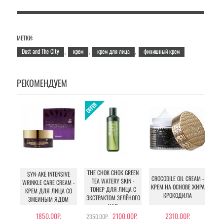
МЕТКИ:
Dust and The City
крем
крем для лица
финишный крем
,
,
,
РЕКОМЕНДУЕМ
THE CHOK CHOK GREEN
SYN-AKE INTENSIVE
CROCODILE OIL CREAM -
TEA WATERY SKIN -
WRINKLE CARE CREAM -
КРЕМ НА ОСНОВЕ ЖИРА
ТОНЕР ДЛЯ ЛИЦА С
КРЕМ ДЛЯ ЛИЦА СО
КРОКОДИЛА
ЭКСТРАКТОМ ЗЕЛЁНОГО
ЗМЕИНЫМ ЯДОМ
ЧАЯ
1850.00Р.
2100.00Р.
2310.00Р.
2350.00Р.