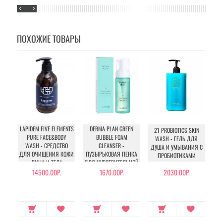
ПОХОЖИЕ ТОВАРЫ
LAPIDEM FIVE ELEMENTS
DERMA PLAN GREEN
RE
21 PROBIOTICS SKIN
PURE FACE&BODY
BUBBLE FOAM
WASH - ГЕЛЬ ДЛЯ
WASH - СРЕДСТВО
CLEANSER -
ДУША И УМЫВАНИЯ С
ДЛЯ ОЧИЩЕНИЯ КОЖИ
ПУЗЫРЬКОВАЯ ПЕНКА
ВО
ПРОБИОТИКАМИ
ЛИЦА И ТЕЛА
ДЛЯ ЧУВСТВИТЕЛЬНОЙ
КОЖИ
14500.00Р.
1670.00Р.
2030.00Р.