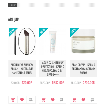
АКЦИИ
AQUA O2 SHIELD UV
B
ANGLED EYE SHADOW
BEAN CREAM - КРЕМ С
PROTECTION - КРЕМ С
BRUSH - КИСТЬ ДЛЯ
ЭКСТРАКТОМ СОЕВЫХ
КИСЛОРОДОМ 3 В 1
УХ
НАНЕСЕНИЯ ТЕНЕЙ
БОБОВ
SPF50++++
420.00Р.
5382.00Р.
3700.00Р.
570.00Р.
6570.00Р.
4510.00Р.
105