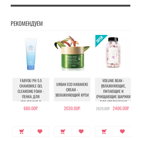
РЕКОМЕНДУЕМ
FABYOU PH 5.5
VOLUME BEAN -
URBAN ECO HARAKEKE
CHAMOMILE GEL
УВЛАЖНЯЮЩИЕ,
CREAM -
CLEANSING FOAM -
ПИТАЮЩИЕ И
E
УВЛАЖНЯЮЩИЙ КРЕМ
ПЕНКА ДЛЯ
ОЧИЩАЮЩИЕ ШАРИКИ
УМЫВАНИЯ С
ДЛЯ УВЕЛИЧЕНИЯ
К
РОМАШКОЙ
ОБЪЕМА ГРУДИ И
680.00Р.
2030.00Р.
2400.00Р.
2820.00Р.
БЕДЕР