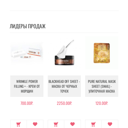
ЛИДЕРЫ ПРОДАЖ
WRINKLE POWER
BLACKHEAD OFF SHEET -
PURE NATURAL MASK
MU
FILLING + - КРЕМ ОТ
МАСКА ОТ ЧЕРНЫХ
SHEET (SNAIL) -
- 
МОРЩИН
ТОЧЕК
УЛИТОЧНАЯ МАСКА
Э
700.00Р.
2250.00Р.
120.00Р.