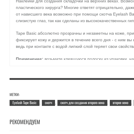
Наклейки для создания складочки на верхних веках. Возмо
пластического хирурга? Многие ответят отрицательно, даж
от нависшего века возможно при помощи скотча Eyelash Ba
слизистую глаз, так как сделаны из высококачественных г
Tape Basic абсолютно прозрачны и незаметны на коже, пр
фиксирует кожу и держится в течение всего дня - с ним вы
ведь при контакте с водой липкий слой теряет свои свойств
Применение:
возьмите клеящуюся полоску из упаковки, на
Объём:
1 шт.
МЕТКИ:
Eyelash Tape Basic
скотч
скотч для создания второго века
второе веко
,
,
,
,
РЕКОМЕНДУЕМ