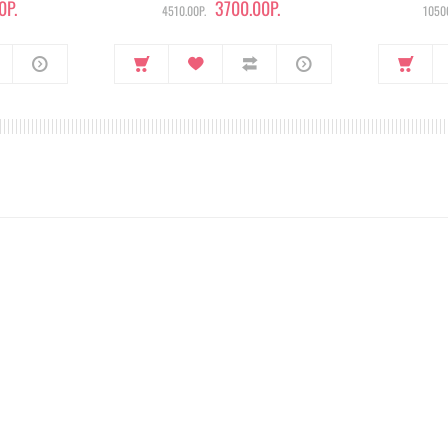
0Р.
3700.00Р.
4510.00Р.
10500