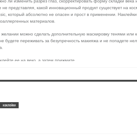
жно ли изменить разрез глаз, скорректировать форму складки века
е не представляя, какой инновационный продукт существует на ко
sic, который абсолютно не опасен и прост в применении. Наклейк
ипоаллергенных материалов.
и желании можно сделать дополнительную маскировку тенями или к
 не будете переживать за безупречность макияжа и не попадете нел
а.
клейте ее на веко, а затем прижмите.
наклейки