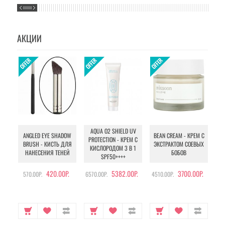
АКЦИИ
AQUA O2 SHIELD UV
B
ANGLED EYE SHADOW
BEAN CREAM - КРЕМ С
PROTECTION - КРЕМ С
BRUSH - КИСТЬ ДЛЯ
ЭКСТРАКТОМ СОЕВЫХ
КИСЛОРОДОМ 3 В 1
УХ
НАНЕСЕНИЯ ТЕНЕЙ
БОБОВ
SPF50++++
420.00Р.
5382.00Р.
3700.00Р.
570.00Р.
6570.00Р.
4510.00Р.
105