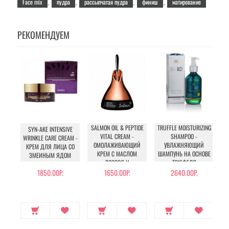
Face mix
пудра
рассыпчатая пудра
финиш
матирование
,
,
,
,
РЕКОМЕНДУЕМ
SALMON OIL & PEPTIDE
TRUFFLE MOISTURIZING
IN
SYN-AKE INTENSIVE
VITAL CREAM -
SHAMPOO -
WRINKLE CARE CREAM -
ОМОЛАЖИВАЮЩИЙ
УВЛАЖНЯЮЩИЙ
КРЕМ ДЛЯ ЛИЦА СО
КРЕМ С МАСЛОМ
ШАМПУНЬ НА ОСНОВЕ
ЗМЕИНЫМ ЯДОМ
ЛОСОСЯ И
ТРЮФЕЛЯ
ПЕПТИДАМИ
1850.00Р.
1650.00Р.
2640.00Р.