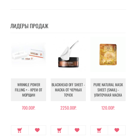
ЛИДЕРЫ ПРОДАЖ
WRINKLE POWER
BLACKHEAD OFF SHEET -
PURE NATURAL MASK
MU
FILLING + - КРЕМ ОТ
МАСКА ОТ ЧЕРНЫХ
SHEET (SNAIL) -
- 
МОРЩИН
ТОЧЕК
УЛИТОЧНАЯ МАСКА
Э
700.00Р.
2250.00Р.
120.00Р.