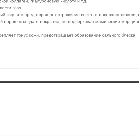
ой коллаген, гиалуроновую кислоту и т.д.
ласти глаз.
ный жир. что предотвращает отражение света от поверхности кожи,
й порошок создает покрытие, не подчеркивая мимические морщины
репляет тонус кожи, предотвращает образование сального блеска.
кожи лица или области глаз, слегка нажмите кончиками пальцев и м