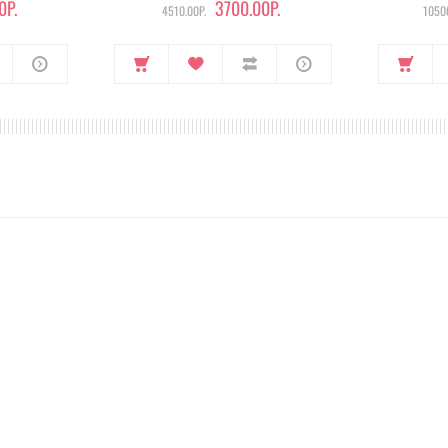
0Р.
3700.00Р.
4510.00Р.
10500