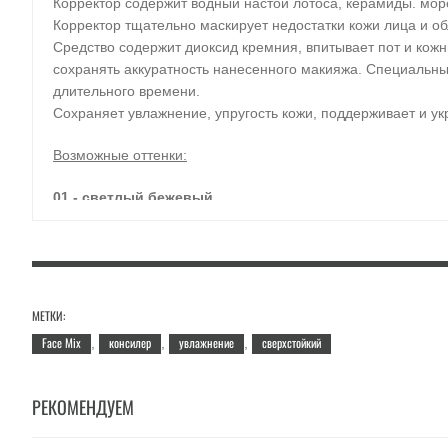
Корректор содержит водный настой лотоса, керамиды. морск
Корректор тщательно маскирует недостатки кожи лица и об
Средство содержит диоксид кремния, впитывает пот и кож
сохранять аккуратность нанесенного макияжа. Специальны
длительного времени.
Сохраняет увлажнение, упругость кожи, поддерживает и ук
Возможные оттенки:
01 - светлый бежевый
02 - натуральный бежевый
Применение
: нанесите средство на необходимый участок 
МЕТКИ:
Объём:
1,8 гр.
Face Mix
консилер
увлажнение
сверхстойкий
,
,
,
РЕКОМЕНДУЕМ