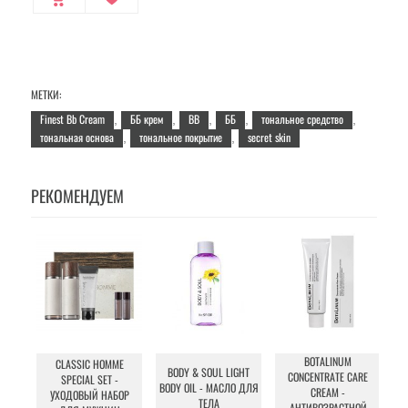
МЕТКИ:
Finest Bb Cream
ББ крем
BB
ББ
тональное средство
,
,
,
,
,
тональная основа
тональное покрытие
secret skin
,
,
РЕКОМЕНДУЕМ
BOTALINUM
CLASSIC HOMME
BODY & SOUL LIGHT
CONCENTRATE CARE
SPECIAL SET -
BODY OIL - МАСЛО ДЛЯ
CREAM -
У
УХОДОВЫЙ НАБОР
ТЕЛА
АНТИВОЗРАСТНОЙ