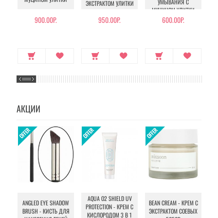
УМЫВАНИЯ С
ЭКСТРАКТОМ УЛИТКИ
МУЦИНОМ УЛИТКИ
900.00Р.
950.00Р.
600.00Р.
АКЦИИ
AQUA O2 SHIELD UV
B
ANGLED EYE SHADOW
BEAN CREAM - КРЕМ С
PROTECTION - КРЕМ С
BRUSH - КИСТЬ ДЛЯ
ЭКСТРАКТОМ СОЕВЫХ
КИСЛОРОДОМ 3 В 1
УХ