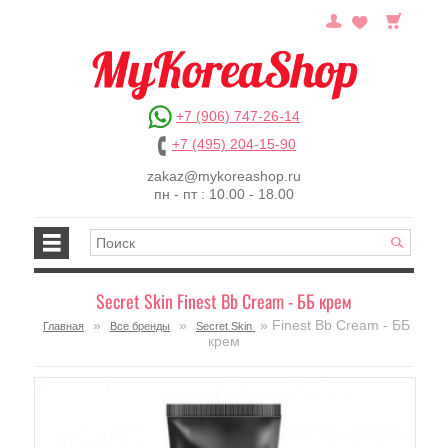
+7 (906) 747-26-14
+7 (495) 204-15-90
zakaz@mykoreashop.ru
пн - пт : 10.00 - 18.00
Secret Skin Finest Bb Cream - ББ крем
»
»
» Finest Bb Cream - ББ
Главная
Все бренды
Secret Skin
крем