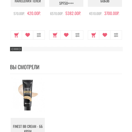
НАНЕСЕНИЯ ТЕНЕЙ
БОБОВ
SPF50++++
420.00Р.
5382.00Р.
3700.00Р.
570.00Р.
6570.00Р.
4510.00Р.
105
ВЫ СМОТРЕЛИ
FINEST BB CREAM - ББ
КРЕМ