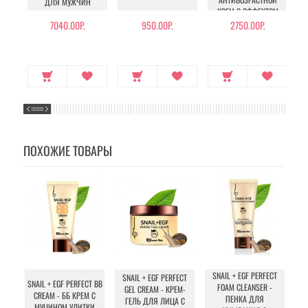
ДЛЯ МУЖЧИН
КРЕМ С ЭФФЕКТОМ
БОТОКСА
7040.00Р.
950.00Р.
2750.00Р.
ПОХОЖИЕ ТОВАРЫ
SNAIL + EGF PERFECT
SNAIL + EGF PERFECT
SY
SNAIL + EGF PERFECT BB
FOAM CLEANSER -
GEL CREAM - КРЕМ-
AM
CREAM - ББ КРЕМ С
ПЕНКА ДЛЯ
ГЕЛЬ ДЛЯ ЛИЦА С
МУЦИНОМ УЛИТКИ